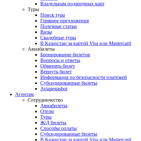
Владельцам подарочных карт
Туры
Поиск тура
Горящие предложения
Полезные статьи
Визы
Свадебные туры
В Казахстан за картой Visa или Masterсard
Авиабилеты
Бронирование билетов
Вопросы и ответы
Обменять билет
Вернуть билет
Информация по безопасности платежей
Субсидированные билеты
Aviapegasbot
Агентам
Сотрудничество
Авиабилеты
Отели
Туры
Ж/Д билеты
Способы оплаты
Субсидированные билеты
В Казахстан за картой Visa или Masterсard