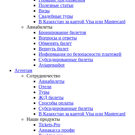
Полезные статьи
Визы
Свадебные туры
В Казахстан за картой Visa или Masterсard
Авиабилеты
Бронирование билетов
Вопросы и ответы
Обменять билет
Вернуть билет
Информация по безопасности платежей
Субсидированные билеты
Aviapegasbot
Агентам
Сотрудничество
Авиабилеты
Отели
Туры
Ж/Д билеты
Способы оплаты
Субсидированные билеты
В Казахстан за картой Visa или Masterсard
Наши продукты
Tickets-Pro
Авиакасса профи