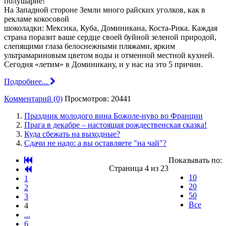
полушарие!
На Западной стороне Земли много райских уголков, как в
рекламе кокосовой
шоколадки: Мексика, Куба, Доминикана, Коста-Рика. Каждая
страна поразит ваше сердце своей буйной зеленой природой,
слепящими глаза белоснежными пляжами, ярким
ультрамариновым цветом воды и отменной местной кухней.
Сегодня «летим» в Доминикану, и у нас на это 5 причин.
Подробнее...
Комментарий (0)
Просмотров: 20441
Праздник молодого вина Божоле-нуво во Франции
Прага в декабре – настоящая рождественская сказка!
Куда сбежать на выходные?
Сдачи не надо: а вы оставляете "на чай"?
Показывать по:
Страница 4 из 23
10
1
20
2
50
3
Все
4
...
6