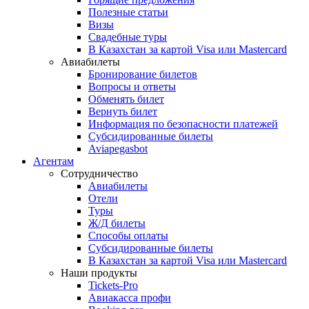
Полезные статьи
Визы
Свадебные туры
В Казахстан за картой Visa или Masterсard
Авиабилеты
Бронирование билетов
Вопросы и ответы
Обменять билет
Вернуть билет
Информация по безопасности платежей
Субсидированные билеты
Aviapegasbot
Агентам
Сотрудничество
Авиабилеты
Отели
Туры
Ж/Д билеты
Способы оплаты
Субсидированные билеты
В Казахстан за картой Visa или Masterсard
Наши продукты
Tickets-Pro
Авиакасса профи