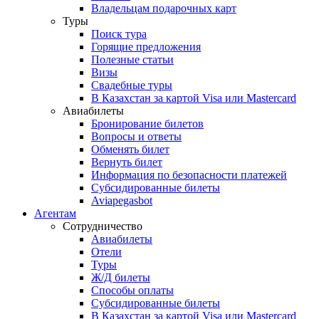
Владельцам подарочных карт
Туры
Поиск тура
Горящие предложения
Полезные статьи
Визы
Свадебные туры
В Казахстан за картой Visa или Masterсard
Авиабилеты
Бронирование билетов
Вопросы и ответы
Обменять билет
Вернуть билет
Информация по безопасности платежей
Субсидированные билеты
Aviapegasbot
Агентам
Сотрудничество
Авиабилеты
Отели
Туры
Ж/Д билеты
Способы оплаты
Субсидированные билеты
В Казахстан за картой Visa или Masterсard