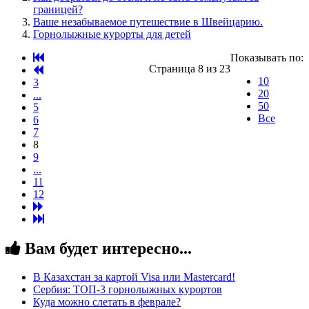
границей?
Ваше незабываемое путешествие в Швейцарию.
Горнолыжные курорты для детей
Показывать по:
Страница 8 из 23
10
3
20
...
50
5
Все
6
7
8
9
...
11
12
Вам будет интересно...
В Казахстан за картой Visa или Masterсard!
Сербия: ТОП-3 горнолыжных курортов
Куда можно слетать в феврале?