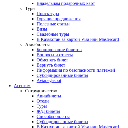
Владельцам подарочных карт
Туры
Поиск тура
Горящие предложения
Полезные статьи
Визы
Свадебные туры
В Казахстан за картой Visa или Masterсard
Авиабилеты
Бронирование билетов
Вопросы и ответы
Обменять билет
Вернуть билет
Информация по безопасности платежей
Субсидированные билеты
Aviapegasbot
Агентам
Сотрудничество
Авиабилеты
Отели
Туры
Ж/Д билеты
Способы оплаты
Субсидированные билеты
В Казахстан за картой Visa или Masterсard