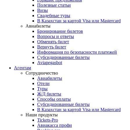
Полезные статьи
Визы
Свадебные туры
В Казахстан за картой Visa или Masterсard
Авиабилеты
Бронирование билетов
Вопросы и ответы
Обменять билет
Вернуть билет
Информация по безопасности платежей
Субсидированные билеты
Aviapegasbot
Агентам
Сотрудничество
Авиабилеты
Отели
Туры
Ж/Д билеты
Способы оплаты
Субсидированные билеты
В Казахстан за картой Visa или Masterсard
Наши продукты
Tickets-Pro
Авиакасса профи