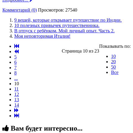
Комментарий (0)
Просмотров: 27540
9 вещей, которые открывает путешествие по Индии.
10 полезных привычек путешественника.
В отпуск с ребёнком. Мой личный опыт. Часть 2.
Моя неповторимая Италия!
Показывать по:
Страница 10 из 23
10
5
20
6
50
7
Все
8
...
10
11
12
13
14
Вам будет интересно...