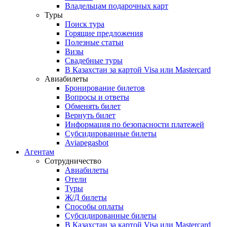
Владельцам подарочных карт
Туры
Поиск тура
Горящие предложения
Полезные статьи
Визы
Свадебные туры
В Казахстан за картой Visa или Masterсard
Авиабилеты
Бронирование билетов
Вопросы и ответы
Обменять билет
Вернуть билет
Информация по безопасности платежей
Субсидированные билеты
Aviapegasbot
Агентам
Сотрудничество
Авиабилеты
Отели
Туры
Ж/Д билеты
Способы оплаты
Субсидированные билеты
В Казахстан за картой Visa или Masterсard