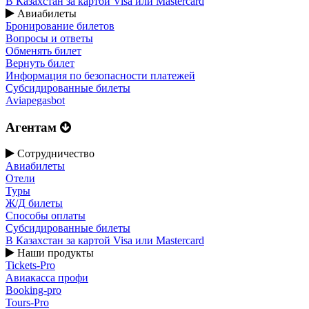
В Казахстан за картой Visa или Masterсard
Авиабилеты
Бронирование билетов
Вопросы и ответы
Обменять билет
Вернуть билет
Информация по безопасности платежей
Субсидированные билеты
Aviapegasbot
Агентам
Сотрудничество
Авиабилеты
Отели
Туры
Ж/Д билеты
Способы оплаты
Субсидированные билеты
В Казахстан за картой Visa или Masterсard
Наши продукты
Tickets-Pro
Авиакасса профи
Booking-pro
Tours-Pro