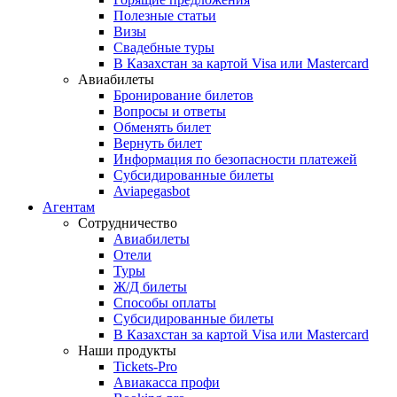
Полезные статьи
Визы
Свадебные туры
В Казахстан за картой Visa или Masterсard
Авиабилеты
Бронирование билетов
Вопросы и ответы
Обменять билет
Вернуть билет
Информация по безопасности платежей
Субсидированные билеты
Aviapegasbot
Агентам
Сотрудничество
Авиабилеты
Отели
Туры
Ж/Д билеты
Способы оплаты
Субсидированные билеты
В Казахстан за картой Visa или Masterсard
Наши продукты
Tickets-Pro
Авиакасса профи