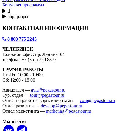
Бонусная программа

popup-open
КОНТАКТНАЯ ИНФОРМАЦИЯ
8 800 775 2245
ЧЕЛЯБИНСК
Головной офис: пр. Ленина, 64
тел/факс: +7 (351) 729 8877
ГРАФИК РАБОТЫ
Пн-Пт: 10:00 - 19:00
Сб: 12:00 - 18:00
Авиаотдел —
avia@pegastour.ru
Тур. отдел —
tour@pegastour.ru
Отдел по работе с корп. клиентами —
corp@pegastour.ru
Отдел развития —
develop@pegastour.ru
Отдел маркетинга —
marketing@pegastour.ru
Мы в сети: