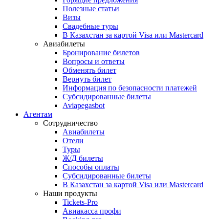
Полезные статьи
Визы
Свадебные туры
В Казахстан за картой Visa или Masterсard
Авиабилеты
Бронирование билетов
Вопросы и ответы
Обменять билет
Вернуть билет
Информация по безопасности платежей
Субсидированные билеты
Aviapegasbot
Агентам
Сотрудничество
Авиабилеты
Отели
Туры
Ж/Д билеты
Способы оплаты
Субсидированные билеты
В Казахстан за картой Visa или Masterсard
Наши продукты
Tickets-Pro
Авиакасса профи