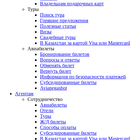
Владельцам подарочных карт
Туры
Поиск тура
Горящие предложения
Полезные статьи
Визы
Свадебные туры
В Казахстан за картой Visa или Masterсard
Авиабилеты
Бронирование билетов
Вопросы и ответы
Обменять билет
Вернуть билет
Информация по безопасности платежей
Субсидированные билеты
Aviapegasbot
Агентам
Сотрудничество
Авиабилеты
Отели
Туры
Ж/Д билеты
Способы оплаты
Субсидированные билеты
В Казахстан за картой Visa или Masterсard