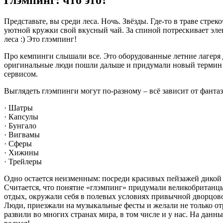
Глэмпинг: что это?
Представьте, вы среди леса. Ночь. Звёзды. Где-то в траве стре
уютной кружки свой вкусный чай. За спиной потрескивает эле
леса :) Это глэмпинг!
Про кемпинги слышали все. Это оборудованные летние лагеря д
оригинальные люди пошли дальше и придумали новый термин и
сервисом.
Выглядеть глэмпинги могут по-разному – всё зависит от фанта
· Шатры
· Капсулы
· Бунгало
· Вигвамы
· Сферы
· Хижины
· Трейлеры
Одно остается неизменным: посреди красивых пейзажей дикой 
Считается, что понятие «глэмпинг» придумали великобританцы о
отдых, окружали себя в полевых условиях привычной дворцов
Люди, приезжали на музыкальные фесты и желали не только от
развили во многих странах мира, в том числе и у нас. На данн