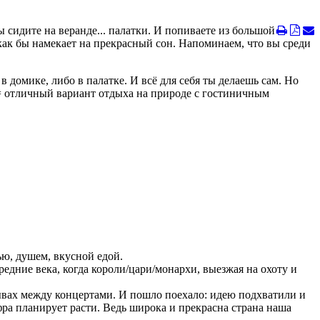
ы сидите на веранде... палатки. И попиваете из большой
как бы намекает на прекрасный сон. Напоминаем, что вы среди
домике, либо в палатке. И всё для себя ты делаешь сам. Но
= отличный вариант отдыха на природе с гостиничным
ю, душем, вкусной едой.
редние века, когда короли/цари/монархи, выезжая на охоту и
ывах между концертами. И пошло поехало: идею подхватили и
фра планирует расти. Ведь широка и прекрасна страна наша