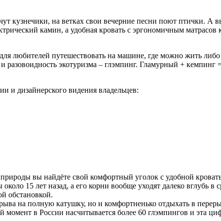
кочут кузнечики, на ветках свои вечерние песни поют птички. А в
ктрический камин, а удобная кровать с эргономичным матрасов 
ля любителей путешествовать на машине, где можно жить либо в 
 разовоидность экотуризма – глэмпинг. Гламурный + кемпинг 
зии и дизайнерского видения владельцев:
природы вы найдёте свой комфортный уголок с удобной кровать
коло 15 лет назад, а его корни вообще уходят далеко вглубь в с
ой обстановкой.
рыва на полную катушку, но и комфортненько отдыхать в перер
ый момент в России насчитывается более 60 глэмпингов и эта ци