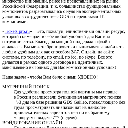
множество инноваций, ранее не представленных на рынке
Российской Федерации, т. к. большинство функциональных
компонентов разрабатывались с нуля на экспериментальных
условиях в сотрудничестве с GDS и передовыми IT-
компаниями.
«
Tickets-pro.ru
» – Это, пожалуй, единственный онлайн-ресурс,
который совмещает в себе любой удобный для Вас вид
сотрудничества. Благодаря мощной поддержке офлайн
авиакассы Вы можете бронировать и выписывать авиабилеты
любым удобным для вас способом 24\7. Онлайн на сайте
системы, по телефону, по email, по icq, по skype. Все это
делается в рамках одного договора на идентичных,
максимально выгодных для Вас комиссионных условиях!
Наша задача - чтобы Вам было с нами УДОБНО!
МАТРИЧНЫЙ ПОИСК
Для удобства просмотра полной картины мы первые
в России реализовали функционал матричного поиска
+\-3 дня на базе решения GDS Galileo, позволяющего без
труда просматривать диапазон дат из наиболее
привлекательных вариантов цен по выбранному
маршруту в выдаче 7*7 (неделя).
ВОЙДИРОВАНИЕ ОНЛАЙН
Специально для Вас мы сделали полнофункциональный