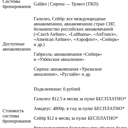
Системы
Galileo | Сирена — Трэвел (ТКП)
бронирования
Галилео, Сейбр: все международные
авиакомпании, авиакомпании стран СНГ,
большинство российских авиакомпаний
(«Czech Airlines», «Lufthansa», «AirFrance»,
«American Airlines», «Аэрофлот», «Сибирь»
Доступные
и др.)
авиакомпании
Габриэль: авиакомпания «Сибирь»
и «Узбекские авиалинии»
Сирена: авиакомпания «Уральские
авиалинии», «Руслайн» и др.
Подключение: 0 рублей
Галилео: $12.5 в месяц за пульт БЕСПЛАТНО*
Амадеус: 4800р. в год за пульт БЕСПЛАТНО*
Стоимость
системы
Сейбр
$12
в месяц за пульт БЕСПЛАТНО*
бронирования
*предоставляется бесплатно при объемах более