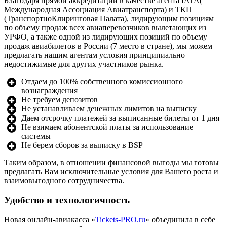
Благодаря прямой аккредитации в качестве агента IATA(
Международная Ассоциация Авиатранспорта) и ТКП
(ТранспортноКлиринговая Палата), лидирующим позициям
по объему продаж всех авиаперевозчиков вылетающих из
УРФО, а также одной из лидирующих позиций по объему
продаж авиабилетов в России (7 место в стране), мы можем
предлагать нашим агентам условия принципиально
недостижимые для других участников рынка.
Отдаем до 100% собственного комиссионного
вознаграждения
Не требуем депозитов
Не устанавливаем денежных лимитов на выписку
Даем отсрочку платежей за выписанные билеты от 1 дня
Не взимаем абонентской платы за использование
системы
Не берем сборов за выписку в BSP
Таким образом, в отношении финансовой выгоды мы готовы
предлагать Вам исключительные условия для Вашего роста и
взаимовыгодного сотрудничества.
Удобство и технологичность
Новая онлайн-авиакасса «
Tickets-PRO.ru
» объединила в себе