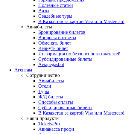
Полезные статьи
Визы
Свадебные туры
В Казахстан за картой Visa или Masterсard
Авиабилеты
Бронирование билетов
Вопросы и ответы
Обменять билет
Вернуть билет
Информация по безопасности платежей
Субсидированные билеты
Aviapegasbot
Агентам
Сотрудничество
Авиабилеты
Отели
Туры
Ж/Д билеты
Способы оплаты
Субсидированные билеты
В Казахстан за картой Visa или Masterсard
Наши продукты
Tickets-Pro
Авиакасса профи