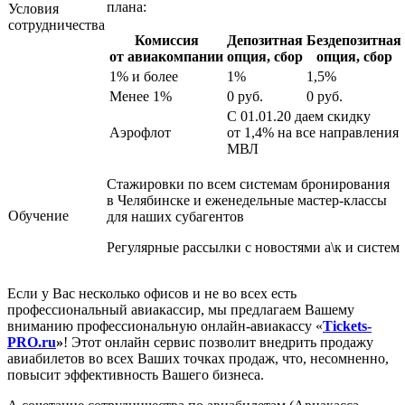
плана:
Условия
сотрудничества
Комиссия
Депозитная
Бездепозитная
от авиакомпании
опция, сбор
опция, сбор
1% и более
1%
1,5%
Менее 1%
0 руб.
0 руб.
С 01.01.20 даем скидку
Аэрофлот
от 1,4% на все направления
МВЛ
Стажировки по всем системам бронирования
в Челябинске и еженедельные мастер-классы
Обучение
для наших субагентов
Регулярные рассылки с новостями а\к и систем
Если у Вас несколько офисов и не во всех есть
профессиональный авиакассир, мы предлагаем Вашему
вниманию профессиональную онлайн-авиакассу «
Tickets
-
PRO
.
ru
»
! Этот онлайн сервис позволит внедрить продажу
авиабилетов во всех Ваших точках продаж, что, несомненно,
повысит эффективность Вашего бизнеса.