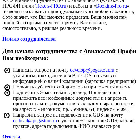
А сочетание сотрудничества по авиабилетам (Авиакасса
ПРОФИ и\или
Tickets-PRO.ru
) и работы в «
Booking-Pro.ru
»
позволит создавать индивидуальные туры любой сложности,
а это значит, что Вы сможете предлагать Вашим клиентам
полный ассортимент услуг прямо у Вас в офисе,
самостоятельно, в режиме реального времени.
Начало сотрудничества
Для начала сотрудничества с Авиакассой-Профи
Вам необходимо:
Написать запрос на почту
develop@pegastour.ru
с
указанием подходящей для Вас GDS, объемов и
информацией о вашей компании (карточка предприятия)
Получить субагентский договор и приложения к нему
Подписать Субагентский договор, Приложения и
приложить все необходимые документы и направить
оригинал пакета документов в 2х экземплярах по почте
на адрес: г. Челябинск, пр. Ленина, 64, индекс 454091
Направить запрос на подключение к GDS на почту
ec.head@pegastour.ru
с указанием: название GDS, кол-во
пультов, адреса подключения, ФИО авиакассиров
Отчеты