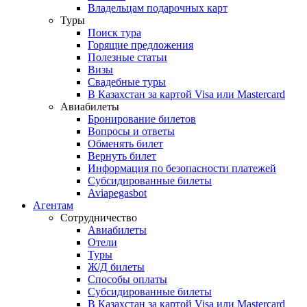
Владельцам подарочных карт
Туры
Поиск тура
Горящие предложения
Полезные статьи
Визы
Свадебные туры
В Казахстан за картой Visa или Masterсard
Авиабилеты
Бронирование билетов
Вопросы и ответы
Обменять билет
Вернуть билет
Информация по безопасности платежей
Субсидированные билеты
Aviapegasbot
Агентам
Сотрудничество
Авиабилеты
Отели
Туры
Ж/Д билеты
Способы оплаты
Субсидированные билеты
В Казахстан за картой Visa или Masterсard