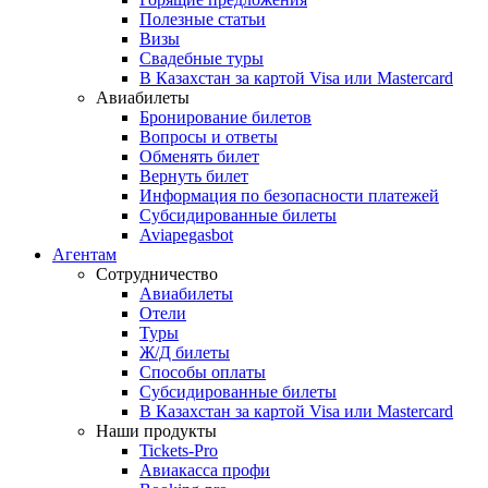
Полезные статьи
Визы
Свадебные туры
В Казахстан за картой Visa или Masterсard
Авиабилеты
Бронирование билетов
Вопросы и ответы
Обменять билет
Вернуть билет
Информация по безопасности платежей
Субсидированные билеты
Aviapegasbot
Агентам
Сотрудничество
Авиабилеты
Отели
Туры
Ж/Д билеты
Способы оплаты
Субсидированные билеты
В Казахстан за картой Visa или Masterсard
Наши продукты
Tickets-Pro
Авиакасса профи