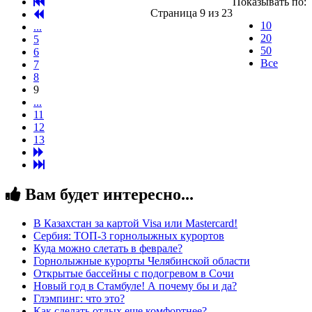
Показывать по:
Страница 9 из 23
10
...
20
5
50
6
Все
7
8
9
...
11
12
13
Вам будет интересно...
В Казахстан за картой Visa или Masterсard!
Сербия: ТОП-3 горнолыжных курортов
Куда можно слетать в феврале?
Горнолыжные курорты Челябинской области
Открытые бассейны с подогревом в Сочи
Новый год в Стамбуле! А почему бы и да?
Глэмпинг: что это?
Как сделать отдых еще комфортнее?