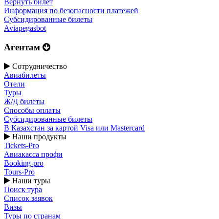
Вернуть билет
Информация по безопасности платежей
Субсидированные билеты
Aviapegasbot
Агентам
Сотрудничество
Авиабилеты
Отели
Туры
Ж/Д билеты
Способы оплаты
Субсидированные билеты
В Казахстан за картой Visa или Masterсard
Наши продукты
Tickets-Pro
Авиакасса профи
Booking-pro
Tours-Pro
Наши туры
Поиск тура
Список заявок
Визы
Туры по странам