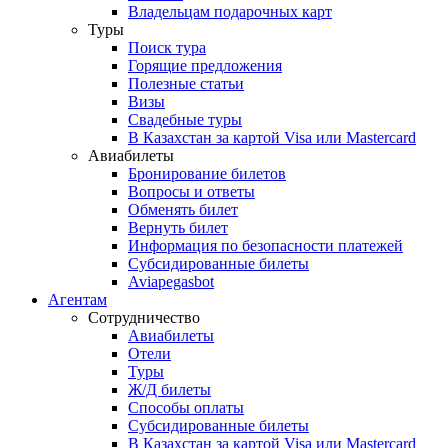
Владельцам подарочных карт
Туры
Поиск тура
Горящие предложения
Полезные статьи
Визы
Свадебные туры
В Казахстан за картой Visa или Masterсard
Авиабилеты
Бронирование билетов
Вопросы и ответы
Обменять билет
Вернуть билет
Информация по безопасности платежей
Субсидированные билеты
Aviapegasbot
Агентам
Сотрудничество
Авиабилеты
Отели
Туры
Ж/Д билеты
Способы оплаты
Субсидированные билеты
В Казахстан за картой Visa или Masterсard