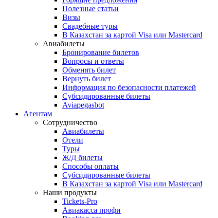
Полезные статьи
Визы
Свадебные туры
В Казахстан за картой Visa или Masterсard
Авиабилеты
Бронирование билетов
Вопросы и ответы
Обменять билет
Вернуть билет
Информация по безопасности платежей
Субсидированные билеты
Aviapegasbot
Агентам
Сотрудничество
Авиабилеты
Отели
Туры
Ж/Д билеты
Способы оплаты
Субсидированные билеты
В Казахстан за картой Visa или Masterсard
Наши продукты
Tickets-Pro
Авиакасса профи