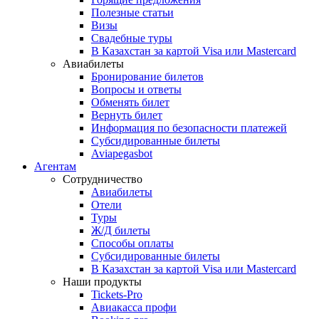
Полезные статьи
Визы
Свадебные туры
В Казахстан за картой Visa или Masterсard
Авиабилеты
Бронирование билетов
Вопросы и ответы
Обменять билет
Вернуть билет
Информация по безопасности платежей
Субсидированные билеты
Aviapegasbot
Агентам
Сотрудничество
Авиабилеты
Отели
Туры
Ж/Д билеты
Способы оплаты
Субсидированные билеты
В Казахстан за картой Visa или Masterсard
Наши продукты
Tickets-Pro
Авиакасса профи