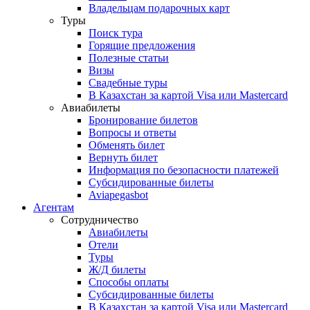
Владельцам подарочных карт
Туры
Поиск тура
Горящие предложения
Полезные статьи
Визы
Свадебные туры
В Казахстан за картой Visa или Masterсard
Авиабилеты
Бронирование билетов
Вопросы и ответы
Обменять билет
Вернуть билет
Информация по безопасности платежей
Субсидированные билеты
Aviapegasbot
Агентам
Сотрудничество
Авиабилеты
Отели
Туры
Ж/Д билеты
Способы оплаты
Субсидированные билеты
В Казахстан за картой Visa или Masterсard