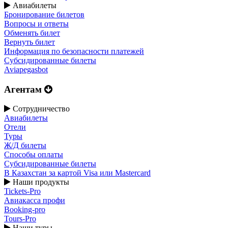
Авиабилеты
Бронирование билетов
Вопросы и ответы
Обменять билет
Вернуть билет
Информация по безопасности платежей
Субсидированные билеты
Aviapegasbot
Агентам
Сотрудничество
Авиабилеты
Отели
Туры
Ж/Д билеты
Способы оплаты
Субсидированные билеты
В Казахстан за картой Visa или Masterсard
Наши продукты
Tickets-Pro
Авиакасса профи
Booking-pro
Tours-Pro
Наши туры