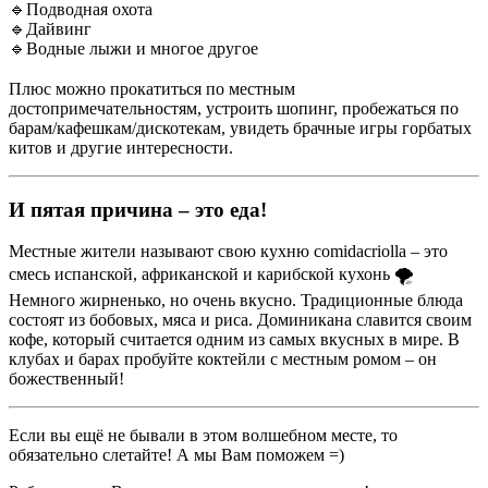
🔹Подводная охота
🔹Дайвинг
🔹Водные лыжи и многое другое
⠀
Плюс можно прокатиться по местным
достопримечательностям, устроить шопинг, пробежаться по
барам/кафешкам/дискотекам, увидеть брачные игры горбатых
китов и другие интересности.
И пятая причина – это еда!
Местные жители называют свою кухню comidacriolla – это
смесь испанской, африканской и карибской кухонь 🌪️
Немного жирненько, но очень вкусно. Традиционные блюда
состоят из бобовых, мяса и риса. Доминикана славится своим
кофе, который считается одним из самых вкусных в мире. В
клубах и барах пробуйте коктейли с местным ромом – он
божественный!
Если вы ещё не бывали в этом волшебном месте, то
обязательно слетайте! А мы Вам поможем =)