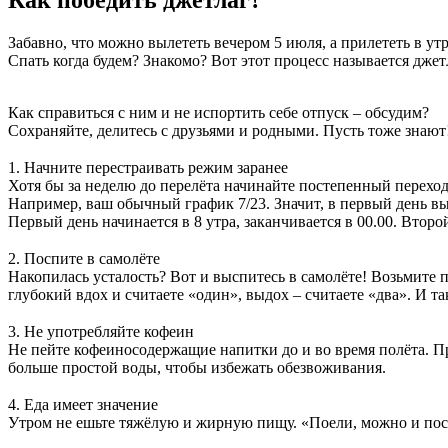
Как победить джетлаг?
Забавно, что можно вылететь вечером 5 июля, а прилететь в утр
Спать когда будем? Знакомо? Вот этот процесс называется джет
Как справиться с ним и не испортить себе отпуск – обсудим?
Сохраняйте, делитесь с друзьями и родными. Пусть тоже знают
⠀
1. Начните перестраивать режим заранее
Хотя бы за неделю до перелёта начинайте постепенный переход 
Например, ваш обычный график 7/23. Значит, в первый день вы вс
Первый день начинается в 8 утра, заканчивается в 00.00. Второ
⠀
2. Поспите в самолёте
Накопилась усталость? Вот и выспитесь в самолёте! Возьмите 
глубокий вдох и считаете «один», выдох – считаете «два». И та
⠀
3. Не употребляйте кофеин
Не пейте кофеиносодержащие напитки до и во время полёта. Пр
больше простой воды, чтобы избежать обезвоживания.
⠀
4. Еда имеет значение
Утром не ешьте тяжёлую и жирную пищу. «Поели, можно и посп
⠀