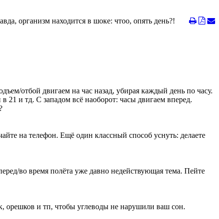
вда, организм находится в шоке: чтоо, опять день?!
дъем/отбой двигаем на час назад, убирая каждый день по часу.
 в 21 и тд. С западом всё наоборот: часы двигаем вперед.
?
айте на телефон. Ещё один классный способ уснуть: делаете
 перед/во время полёта уже давно недействующая тема. Пейте
, орешков и тп, чтобы углеводы не нарушили ваш сон.