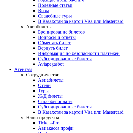
Полезные статьи
Визы
Свадебные туры
В Казахстан за картой Visa или Masterсard
Авиабилеты
Бронирование билетов
Вопросы и ответы
Обменять билет
Вернуть билет
Информация по безопасности платежей
Субсидированные билеты
Aviapegasbot
Агентам
Сотрудничество
Авиабилеты
Отели
Туры
Ж/Д билеты
Способы оплаты
Субсидированные билеты
В Казахстан за картой Visa или Masterсard
Наши продукты
Tickets-Pro
Авиакасса профи