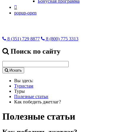
Бонусная программа

popup-open
8 (351) 729 8877
8 (800) 775 3313
Поиск по сайту
Искать
Вы здесь:
Туристам
Туры
Полезные статьи
Как победить джетлаг?
Полезные статьи