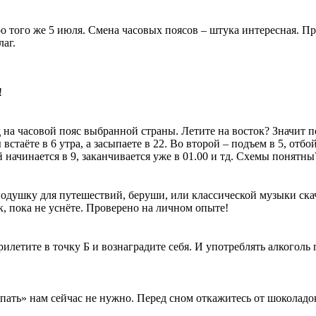
о того же 5 июля. Смена часовых поясов – штука интересная. Пра
лаг.
!
на часовой пояс выбранной страны. Летите на восток? Значит по
таёте в 6 утра, а засыпаете в 22. Во второй – подъем в 5, отбой
й начинается в 9, заканчивается уже в 01.00 и тд. Схемы понятны
подушку для путешествий, беруши, или классической музыки скач
к, пока не уснёте. Проверено на личном опыте!
илетите в точку Б и вознаградите себя. И употреблять алкоголь
ать» нам сейчас не нужно. Перед сном откажитесь от шоколадок