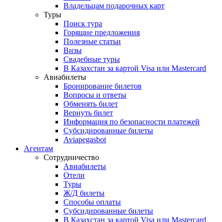
Владельцам подарочных карт
Туры
Поиск тура
Горящие предложения
Полезные статьи
Визы
Свадебные туры
В Казахстан за картой Visa или Masterсard
Авиабилеты
Бронирование билетов
Вопросы и ответы
Обменять билет
Вернуть билет
Информация по безопасности платежей
Субсидированные билеты
Aviapegasbot
Агентам
Сотрудничество
Авиабилеты
Отели
Туры
Ж/Д билеты
Способы оплаты
Субсидированные билеты
В Казахстан за картой Visa или Masterсard