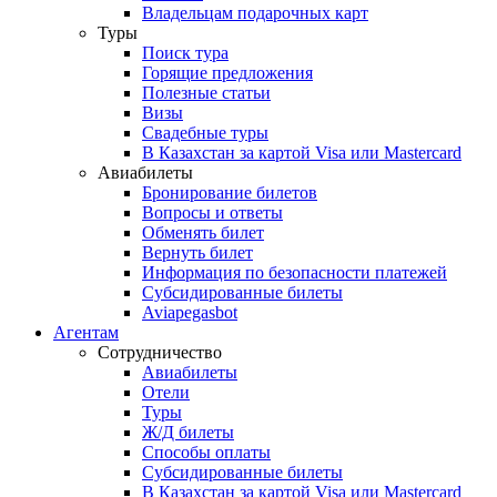
Владельцам подарочных карт
Туры
Поиск тура
Горящие предложения
Полезные статьи
Визы
Свадебные туры
В Казахстан за картой Visa или Masterсard
Авиабилеты
Бронирование билетов
Вопросы и ответы
Обменять билет
Вернуть билет
Информация по безопасности платежей
Субсидированные билеты
Aviapegasbot
Агентам
Сотрудничество
Авиабилеты
Отели
Туры
Ж/Д билеты
Способы оплаты
Субсидированные билеты
В Казахстан за картой Visa или Masterсard