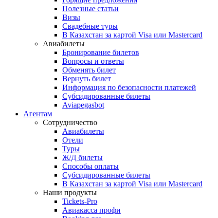
Полезные статьи
Визы
Свадебные туры
В Казахстан за картой Visa или Masterсard
Авиабилеты
Бронирование билетов
Вопросы и ответы
Обменять билет
Вернуть билет
Информация по безопасности платежей
Субсидированные билеты
Aviapegasbot
Агентам
Сотрудничество
Авиабилеты
Отели
Туры
Ж/Д билеты
Способы оплаты
Субсидированные билеты
В Казахстан за картой Visa или Masterсard
Наши продукты
Tickets-Pro
Авиакасса профи