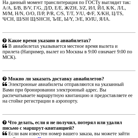
На данный момент транслитерация по ГОСТу выглядит так:
A/А, Б/B, В/V, Г/G, Д/D, Е/E, Ж/ZH, З/Z, И/I, Й/I, К/K, Л/L,
М/M, Н/N, О/O, П/P, Р/R, С/S, Т/T, У/U, Ф/F, Х/KH, Ц/TS,
Ч/CH, Ш/SH Щ/SHCH, Ъ/IE, Ы/Y, Э/E, Ю/IU, Я/IA.
Какое время указано в авиабилетах?
В авиабилетах указывается местное время вылета и
прилета (Например, вылет из Москвы в 9:00 означает 9:00 по
МСК).
Можно ли заказать доставку авиабилетов?
Электронные авиабилеты отправляются на указанный
Вами при бронировании электронный адрес. Вы
распечатываете маршрутную квитанцию и предоставляете ее
на стойке регистрации в аэропорту.
Что делать, если я не получил, потерял или удалил
письмо с маршрут-квитанцией?
Если вам известен номер вашего заказа, вы можете зайти