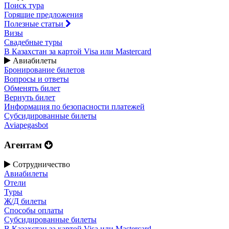
Поиск тура
Горящие предложения
Полезные статьи
Визы
Свадебные туры
В Казахстан за картой Visa или Masterсard
Авиабилеты
Бронирование билетов
Вопросы и ответы
Обменять билет
Вернуть билет
Информация по безопасности платежей
Субсидированные билеты
Aviapegasbot
Агентам
Сотрудничество
Авиабилеты
Отели
Туры
Ж/Д билеты
Способы оплаты
Субсидированные билеты
В Казахстан за картой Visa или Masterсard