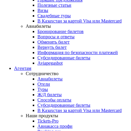
Полезные статьи
Визы
Свадебные туры
В Казахстан за картой Visa или Masterсard
Авиабилеты
Бронирование билетов
Вопросы и ответы
Обменять билет
Вернуть билет
Информация по безопасности платежей
Субсидированные билеты
Aviapegasbot
Агентам
Сотрудничество
Авиабилеты
Отели
Туры
Ж/Д билеты
Способы оплаты
Субсидированные билеты
В Казахстан за картой Visa или Masterсard
Наши продукты
Tickets-Pro
Авиакасса профи