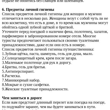
отдыхе не обойтись без сланцев или шлепанцев.
6. Предметы личной гигиены
Список предметов личной гигиены для женщин и мужчин
отличается в несколько раз. Женщины везут с собой чуть ли не
всю косметику, что есть в доме, в то время как мужчины могут
обойтись одной зубной щёткой и бритвой.
Уточните перед поездкой о наличии фена, полотенец, халатов,
парфюмерии в забронированном номере отеля. Многие
туристы предпочитают пользоваться своими туалетными
принадлежностями, даже если они есть в номере.
Список предметов личной гигиены путешественника:
1.Зубная щётка, паста, шампунь, гель для душа, мыло.
2.Солнцезащитный крем, крем после загара.
3.Маленькое полотенце для рук в дорогу.
4.Бритва, гель для бритья.
5.Антиперспирант.
6.Расческа.
7.Маникюрный набор.
8.Мокрые и сухие салфетки.
9.Женские туалетные принадлежности.
Чем заняться в дороге
Если вам предстоит длинный перелет или поездка на поезде,
то подумайте заранее, чем вы будете заниматься в пути.