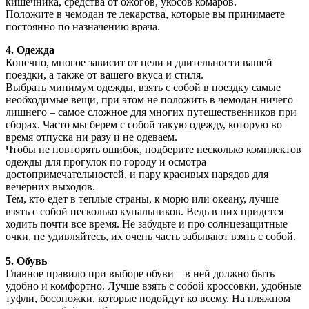
кишечника, средства от ожогов, укосов комаров.
Положите в чемодан те лекарства, которые вы принимаете
постоянно по назначению врача.
4. Одежда
Конечно, многое зависит от цели и длительности вашей
поездки, а также от вашего вкуса и стиля.
Выбрать минимум одежды, взять с собой в поездку самые
необходимые вещи, при этом не положить в чемодан ничего
лишнего – самое сложное для многих путешественников при
сборах. Часто мы берем с собой такую одежду, которую во
время отпуска ни разу и не одеваем.
Чтобы не повторять ошибок, подберите несколько комплектов
одежды для прогулок по городу и осмотра
достопримечательностей, и пару красивых нарядов для
вечерних выходов.
Тем, кто едет в теплые страны, к морю или океану, лучше
взять с собой несколько купальников. Ведь в них придется
ходить почти все время. Не забудьте и про солнцезащитные
очки, не удивляйтесь, их очень часть забывают взять с собой.
5. Обувь
Главное правило при выборе обуви – в ней должно быть
удобно и комфортно. Лучше взять с собой кроссовки, удобные
туфли, босоножки, которые подойдут ко всему. На пляжном