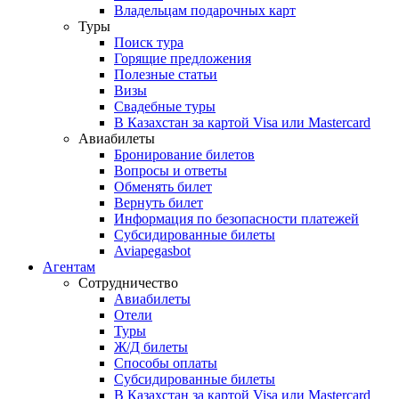
Владельцам подарочных карт
Туры
Поиск тура
Горящие предложения
Полезные статьи
Визы
Свадебные туры
В Казахстан за картой Visa или Masterсard
Авиабилеты
Бронирование билетов
Вопросы и ответы
Обменять билет
Вернуть билет
Информация по безопасности платежей
Субсидированные билеты
Aviapegasbot
Агентам
Сотрудничество
Авиабилеты
Отели
Туры
Ж/Д билеты
Способы оплаты
Субсидированные билеты
В Казахстан за картой Visa или Masterсard