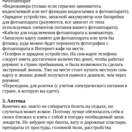
•Фотоаппарат
•Видеокамера (только если серьезно занимаетесь
видеосъемкой или нет функции видеосъемки в фотоаппарате).
•Зарядное устройство, запасной аккумулятор или батарейки
для фотоаппарата (разумеется, все зависит от типа
используемых элементов питания вашего фотоаппарата).
•Кабели для подключения фотоаппарата к компьютеру.
•Запасную карту памяти для фотоаппарата или хотя бы
флэшку, куда можно будет перекинуть фотографии с
фотоаппарата в Интернет-кафе на месте.
•Телефон и зарядное устройство. На сим-карте телефона
следует иметь достаточное количество денег, чтобы работал
роуминг в стране пребывания, и была возможность сделать
экстренный звонок. Уже на месте стоит купить местную сим-
карту и звонки домой получатся намного дешевле, чем через
роуминг.
•Переходник для розетки (с учетом электрического питания в
стране, в которую вы едете).
3. Аптечка
Конечно же, никто не собирается болеть на отдыхе, но
случиться может всякое. Поэтому лучше обезопасить себя и
своих близких и взять с собой в поездку необходимый запас
лекарств. Не забудьте про бинты, вату и дорожные пластыри,
препараты от простуды, головной боли, расстройства