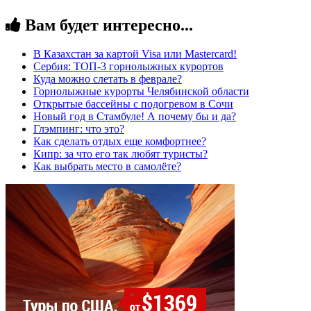
Вам будет интересно...
В Казахстан за картой Visa или Masterсard!
Сербия: ТОП-3 горнолыжных курортов
Куда можно слетать в феврале?
Горнолыжные курорты Челябинской области
Открытые бассейны с подогревом в Сочи
Новый год в Стамбуле! А почему бы и да?
Глэмпинг: что это?
Как сделать отдых еще комфортнее?
Кипр: за что его так любят туристы?
Как выбрать место в самолёте?