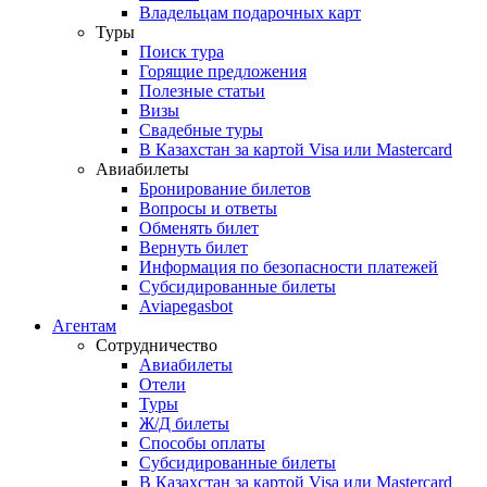
Владельцам подарочных карт
Туры
Поиск тура
Горящие предложения
Полезные статьи
Визы
Свадебные туры
В Казахстан за картой Visa или Masterсard
Авиабилеты
Бронирование билетов
Вопросы и ответы
Обменять билет
Вернуть билет
Информация по безопасности платежей
Субсидированные билеты
Aviapegasbot
Агентам
Сотрудничество
Авиабилеты
Отели
Туры
Ж/Д билеты
Способы оплаты
Субсидированные билеты
В Казахстан за картой Visa или Masterсard