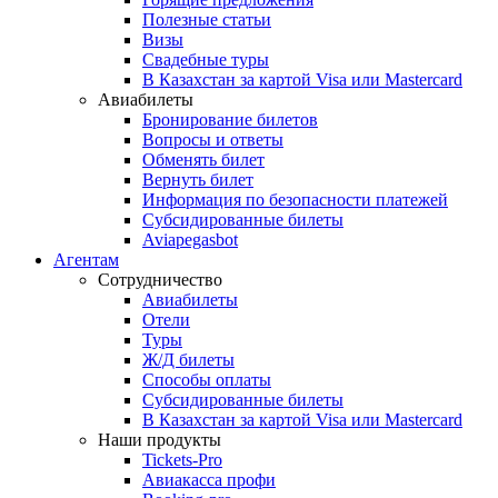
Полезные статьи
Визы
Свадебные туры
В Казахстан за картой Visa или Masterсard
Авиабилеты
Бронирование билетов
Вопросы и ответы
Обменять билет
Вернуть билет
Информация по безопасности платежей
Субсидированные билеты
Aviapegasbot
Агентам
Сотрудничество
Авиабилеты
Отели
Туры
Ж/Д билеты
Способы оплаты
Субсидированные билеты
В Казахстан за картой Visa или Masterсard
Наши продукты
Tickets-Pro
Авиакасса профи