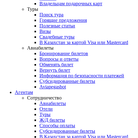
Владельцам подарочных карт
Туры
Поиск тура
Горящие предложения
Полезные статьи
Визы
Свадебные туры
В Казахстан за картой Visa или Masterсard
Авиабилеты
Бронирование билетов
Вопросы и ответы
Обменять билет
Вернуть билет
Информация по безопасности платежей
Субсидированные билеты
Aviapegasbot
Агентам
Сотрудничество
Авиабилеты
Отели
Туры
Ж/Д билеты
Способы оплаты
Субсидированные билеты
В Казахстан за картой Visa или Masterсard