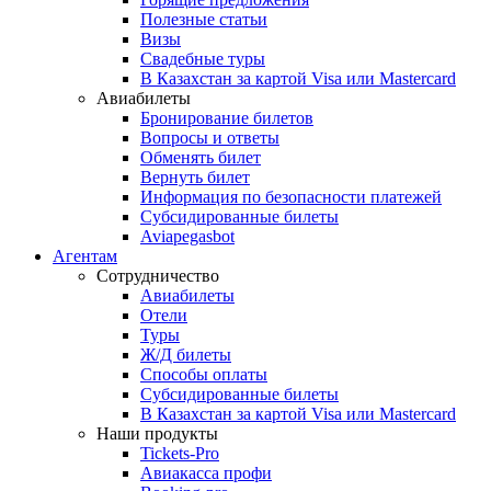
Полезные статьи
Визы
Свадебные туры
В Казахстан за картой Visa или Masterсard
Авиабилеты
Бронирование билетов
Вопросы и ответы
Обменять билет
Вернуть билет
Информация по безопасности платежей
Субсидированные билеты
Aviapegasbot
Агентам
Сотрудничество
Авиабилеты
Отели
Туры
Ж/Д билеты
Способы оплаты
Субсидированные билеты
В Казахстан за картой Visa или Masterсard
Наши продукты
Tickets-Pro
Авиакасса профи