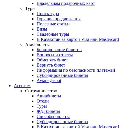
Владельцам подарочных карт
Туры
Поиск тура
Горящие предложения
Полезные статьи
Визы
Свадебные туры
В Казахстан за картой Visa или Masterсard
Авиабилеты
Бронирование билетов
Вопросы и ответы
Обменять билет
Вернуть билет
Информация по безопасности платежей
Субсидированные билеты
Aviapegasbot
Агентам
Сотрудничество
Авиабилеты
Отели
Туры
Ж/Д билеты
Способы оплаты
Субсидированные билеты
В Казахстан за картой Visa или Masterсard