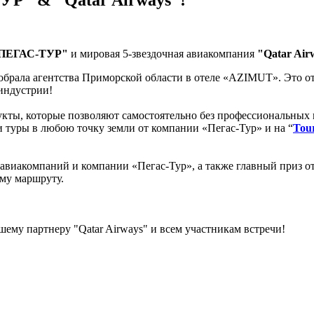
УР" & "Qatar Airways"!
ПЕГАС-ТУР"
и мировая 5-звездочная авиакомпания
"Qatar Air
 собрала агентства Приморской области в отеле «AZIMUT». Это о
индустрии!
ты, которые позволяют самостоятельно без профессиональных 
и туры в любою точку земли от компании «Пегас-Тур» и на “
Tour
 авиакомпаний и компании «Пегас-Тур», а также главный приз от
му маршруту.
ему партнеру "Qatar Airways" и всем участникам встречи!