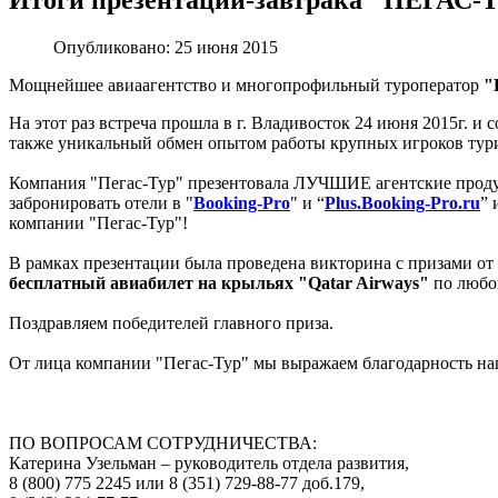
Итоги презентации-завтрака "ПЕГАС-Т
Опубликовано: 25 июня 2015
Мощнейшее авиаагентство и многопрофильный туроператор
"
На этот раз встреча прошла в г. Владивосток 24 июня 2015г. и
также уникальный обмен опытом работы крупных игроков тур
Компания "Пегас-Тур" презентовала ЛУЧШИЕ агентские продук
забронировать отели в "
Booking-Pro
" и “
Plus.Booking-Pro.ru
” 
компании "Пегас-Тур"!
В рамках презентации была проведена викторина с призами от
бесплатный авиабилет на крыльях "Qatar Airways"
по любо
Поздравляем победителей главного приза.
От лица компании "Пегас-Тур" мы выражаем благодарность наш
ПО ВОПРОСАМ СОТРУДНИЧЕСТВА:
Катерина Узельман – руководитель отдела развития,
8 (800) 775 2245 или 8 (351) 729-88-77 доб.179,