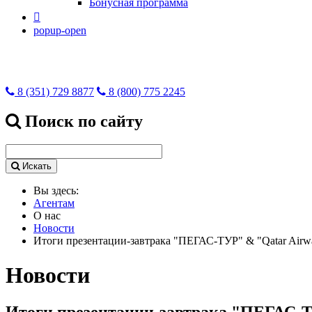
Бонусная программа

popup-open
8 (351) 729 8877
8 (800) 775 2245
Поиск по сайту
Искать
Вы здесь:
Агентам
О нас
Новости
Итоги презентации-завтрака "ПЕГАС-ТУР" & "Qatar Airw
Новости