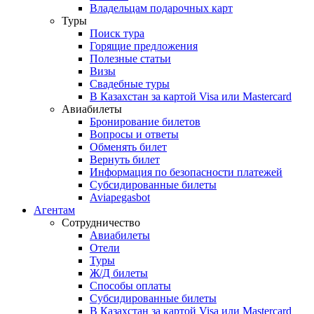
Владельцам подарочных карт
Туры
Поиск тура
Горящие предложения
Полезные статьи
Визы
Свадебные туры
В Казахстан за картой Visa или Masterсard
Авиабилеты
Бронирование билетов
Вопросы и ответы
Обменять билет
Вернуть билет
Информация по безопасности платежей
Субсидированные билеты
Aviapegasbot
Агентам
Сотрудничество
Авиабилеты
Отели
Туры
Ж/Д билеты
Способы оплаты
Субсидированные билеты
В Казахстан за картой Visa или Masterсard