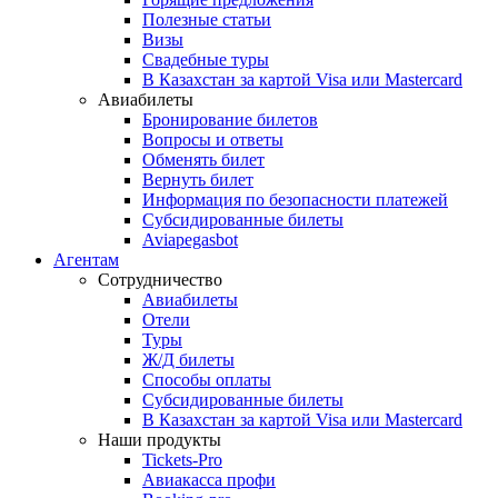
Полезные статьи
Визы
Свадебные туры
В Казахстан за картой Visa или Masterсard
Авиабилеты
Бронирование билетов
Вопросы и ответы
Обменять билет
Вернуть билет
Информация по безопасности платежей
Субсидированные билеты
Aviapegasbot
Агентам
Сотрудничество
Авиабилеты
Отели
Туры
Ж/Д билеты
Способы оплаты
Субсидированные билеты
В Казахстан за картой Visa или Masterсard
Наши продукты
Tickets-Pro
Авиакасса профи