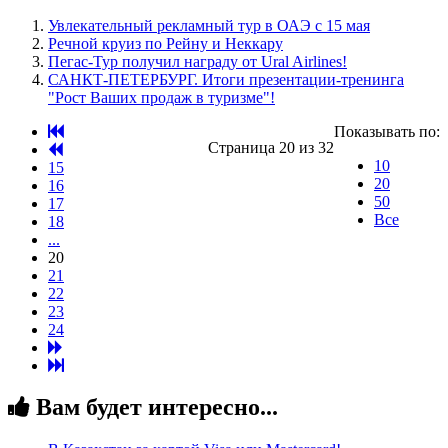
Увлекательный рекламный тур в ОАЭ с 15 мая
Речной круиз по Рейну и Неккару
Пегас-Тур получил награду от Ural Airlines!
САНКТ-ПЕТЕРБУРГ. Итоги презентации-тренинга
"Рост Ваших продаж в туризме"!
Показывать по:
Страница 20 из 32
10
15
20
16
50
17
Все
18
...
20
21
22
23
24
Вам будет интересно...