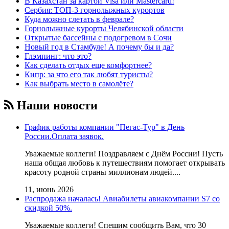
В Казахстан за картой Visa или Masterсard!
Сербия: ТОП-3 горнолыжных курортов
Куда можно слетать в феврале?
Горнолыжные курорты Челябинской области
Открытые бассейны с подогревом в Сочи
Новый год в Стамбуле! А почему бы и да?
Глэмпинг: что это?
Как сделать отдых еще комфортнее?
Кипр: за что его так любят туристы?
Как выбрать место в самолёте?
Наши новости
График работы компании "Пегас-Тур" в День
России.Оплата заявок.
Уважаемые коллеги! Поздравляем с Днём России! Пусть
наша общая любовь к путешествиям помогает открывать
красоту родной страны миллионам людей....
11, июнь 2026
Распродажа началась! Авиабилеты авиакомпании S7 со
скидкой 50%.
Уважаемые коллеги! Cпешим сообщить Вам, что 30