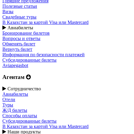
Горящие предложения
Полезные статьи
Визы
Свадебные туры
В Казахстан за картой Visa или Masterсard
Авиабилеты
Бронирование билетов
Вопросы и ответы
Обменять билет
Вернуть билет
Информация по безопасности платежей
Субсидированные билеты
Aviapegasbot
Агентам
Сотрудничество
Авиабилеты
Отели
Туры
Ж/Д билеты
Способы оплаты
Субсидированные билеты
В Казахстан за картой Visa или Masterсard
Наши продукты