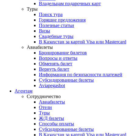
Владельцам подарочных карт
Туры
Поиск тура
Горящие предложения
Полезные статьи
Визы
Свадебные туры
В Казахстан за картой Visa или Masterсard
Авиабилеты
Бронирование билетов
Вопросы и ответы
Обменять билет
Вернуть билет
Информация по безопасности платежей
Субсидированные билеты
Aviapegasbot
Агентам
Сотрудничество
Авиабилеты
Отели
Туры
Ж/Д билеты
Способы оплаты
Субсидированные билеты
В Казахстан за картой Visa или Masterсard