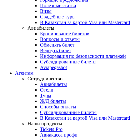
Полезные статьи
Визы
Свадебные туры
В Казахстан за картой Visa или Masterсard
Авиабилеты
Бронирование билетов
Вопросы и ответы
Обменять билет
Вернуть билет
Информация по безопасности платежей
Субсидированные билеты
Aviapegasbot
Агентам
Сотрудничество
Авиабилеты
Отели
Туры
Ж/Д билеты
Способы оплаты
Субсидированные билеты
В Казахстан за картой Visa или Masterсard
Наши продукты
Tickets-Pro
Авиакасса профи