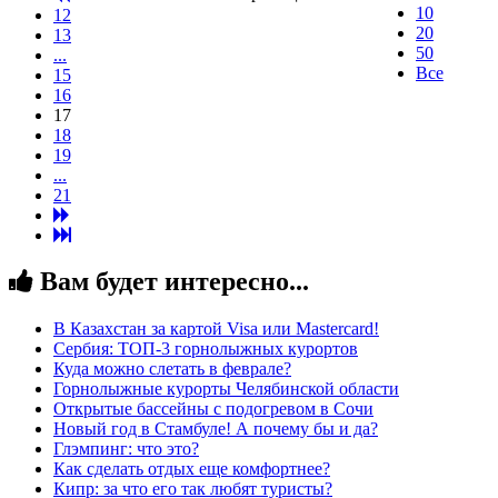
10
12
20
13
50
...
Все
15
16
17
18
19
...
21
Вам будет интересно...
В Казахстан за картой Visa или Masterсard!
Сербия: ТОП-3 горнолыжных курортов
Куда можно слетать в феврале?
Горнолыжные курорты Челябинской области
Открытые бассейны с подогревом в Сочи
Новый год в Стамбуле! А почему бы и да?
Глэмпинг: что это?
Как сделать отдых еще комфортнее?
Кипр: за что его так любят туристы?