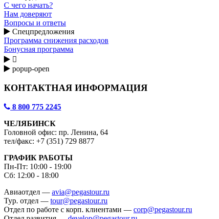
С чего начать?
Нам доверяют
Вопросы и ответы
Спецпредложения
Программа снижения расходов
Бонусная программа

popup-open
КОНТАКТНАЯ ИНФОРМАЦИЯ
8 800 775 2245
ЧЕЛЯБИНСК
Головной офис: пр. Ленина, 64
тел/факс: +7 (351) 729 8877
ГРАФИК РАБОТЫ
Пн-Пт: 10:00 - 19:00
Сб: 12:00 - 18:00
Авиаотдел —
avia@pegastour.ru
Тур. отдел —
tour@pegastour.ru
Отдел по работе с корп. клиентами —
corp@pegastour.ru
Отдел развития —
develop@pegastour.ru