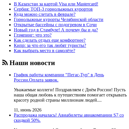
В Казахстан за картой Visa или Masterсard!
Сербия: ТОП-3 горнолыжных курортов
Куда можно слетать в феврале?
Горнолыжные курорты Челябинской области
Открытые бассейны с подогревом в Сочи
Новый год в Стамбуле! А почему бы и да?
Глэмпинг: что это?
Как сделать отдых еще комфортнее?
Кипр: за что его так любят туристы?
Как выбрать место в самолёте?
Наши новости
График работы компании "Пегас-Тур" в День
России.Оплата заявок.
Уважаемые коллеги! Поздравляем с Днём России! Пусть
наша общая любовь к путешествиям помогает открывать
красоту родной страны миллионам людей....
11, июнь 2026
Распродажа началась! Авиабилеты авиакомпании S7 со
скидкой 50%.