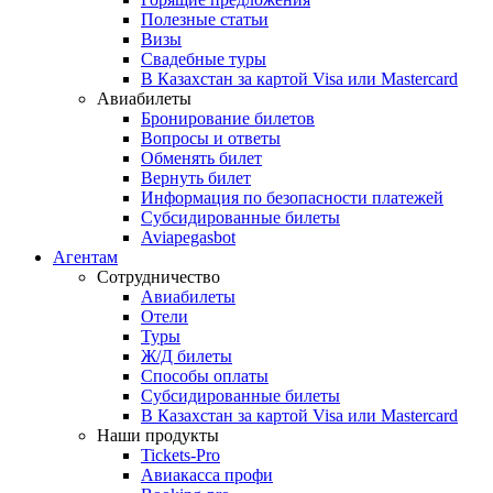
Полезные статьи
Визы
Свадебные туры
В Казахстан за картой Visa или Masterсard
Авиабилеты
Бронирование билетов
Вопросы и ответы
Обменять билет
Вернуть билет
Информация по безопасности платежей
Субсидированные билеты
Aviapegasbot
Агентам
Сотрудничество
Авиабилеты
Отели
Туры
Ж/Д билеты
Способы оплаты
Субсидированные билеты
В Казахстан за картой Visa или Masterсard
Наши продукты
Tickets-Pro
Авиакасса профи