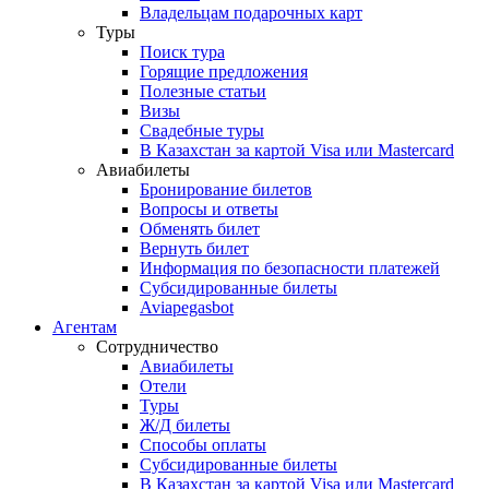
Владельцам подарочных карт
Туры
Поиск тура
Горящие предложения
Полезные статьи
Визы
Свадебные туры
В Казахстан за картой Visa или Masterсard
Авиабилеты
Бронирование билетов
Вопросы и ответы
Обменять билет
Вернуть билет
Информация по безопасности платежей
Субсидированные билеты
Aviapegasbot
Агентам
Сотрудничество
Авиабилеты
Отели
Туры
Ж/Д билеты
Способы оплаты
Субсидированные билеты
В Казахстан за картой Visa или Masterсard