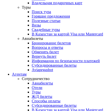
Владельцам подарочных карт
Туры
Поиск тура
Горящие предложения
Полезные статьи
Визы
Свадебные туры
В Казахстан за картой Visa или Masterсard
Авиабилеты
Бронирование билетов
Вопросы и ответы
Обменять билет
Вернуть билет
Информация по безопасности платежей
Субсидированные билеты
Aviapegasbot
Агентам
Сотрудничество
Авиабилеты
Отели
Туры
Ж/Д билеты
Способы оплаты
Субсидированные билеты
В Казахстан за картой Visa или Masterсard