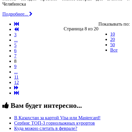
Челябинска
Подробнее...
Показывать по:
Страница 8 из 20
10
3
20
...
50
5
Все
6
7
8
9
...
11
12
Вам будет интересно...
В Казахстан за картой Visa или Masterсard!
Сербия: ТОП-3 горнолыжных курортов
Куда можно слетать в феврале?