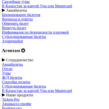
Свадебные туры
В Казахстан за картой Visa или Masterсard
Авиабилеты
Бронирование билетов
Вопросы и ответы
Обменять билет
Вернуть билет
Информация по безопасности платежей
Субсидированные билеты
Aviapegasbot
Агентам
Сотрудничество
Авиабилеты
Отели
Туры
Ж/Д билеты
Способы оплаты
Субсидированные билеты
В Казахстан за картой Visa или Masterсard
Наши продукты
Tickets-Pro
Авиакасса профи
Booking-pro