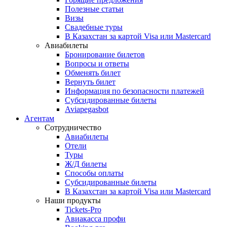
Полезные статьи
Визы
Свадебные туры
В Казахстан за картой Visa или Masterсard
Авиабилеты
Бронирование билетов
Вопросы и ответы
Обменять билет
Вернуть билет
Информация по безопасности платежей
Субсидированные билеты
Aviapegasbot
Агентам
Сотрудничество
Авиабилеты
Отели
Туры
Ж/Д билеты
Способы оплаты
Субсидированные билеты
В Казахстан за картой Visa или Masterсard
Наши продукты
Tickets-Pro
Авиакасса профи