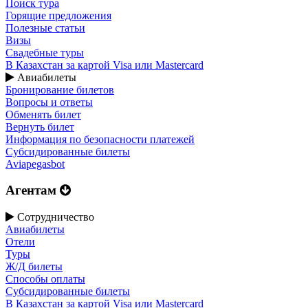
Поиск тура
Горящие предложения
Полезные статьи
Визы
Свадебные туры
В Казахстан за картой Visa или Masterсard
Авиабилеты
Бронирование билетов
Вопросы и ответы
Обменять билет
Вернуть билет
Информация по безопасности платежей
Субсидированные билеты
Aviapegasbot
Агентам
Сотрудничество
Авиабилеты
Отели
Туры
Ж/Д билеты
Способы оплаты
Субсидированные билеты
В Казахстан за картой Visa или Masterсard