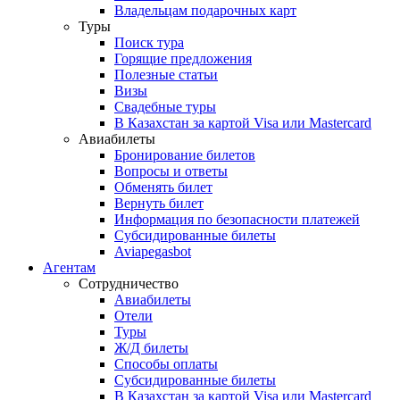
Владельцам подарочных карт
Туры
Поиск тура
Горящие предложения
Полезные статьи
Визы
Свадебные туры
В Казахстан за картой Visa или Masterсard
Авиабилеты
Бронирование билетов
Вопросы и ответы
Обменять билет
Вернуть билет
Информация по безопасности платежей
Субсидированные билеты
Aviapegasbot
Агентам
Сотрудничество
Авиабилеты
Отели
Туры
Ж/Д билеты
Способы оплаты
Субсидированные билеты
В Казахстан за картой Visa или Masterсard