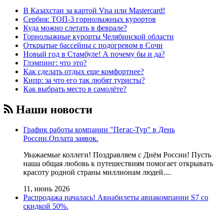
В Казахстан за картой Visa или Masterсard!
Сербия: ТОП-3 горнолыжных курортов
Куда можно слетать в феврале?
Горнолыжные курорты Челябинской области
Открытые бассейны с подогревом в Сочи
Новый год в Стамбуле! А почему бы и да?
Глэмпинг: что это?
Как сделать отдых еще комфортнее?
Кипр: за что его так любят туристы?
Как выбрать место в самолёте?
Наши новости
График работы компании "Пегас-Тур" в День
России.Оплата заявок.
Уважаемые коллеги! Поздравляем с Днём России! Пусть
наша общая любовь к путешествиям помогает открывать
красоту родной страны миллионам людей....
11, июнь 2026
Распродажа началась! Авиабилеты авиакомпании S7 со
скидкой 50%.