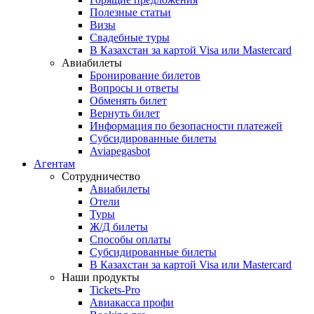
Полезные статьи
Визы
Свадебные туры
В Казахстан за картой Visa или Masterсard
Авиабилеты
Бронирование билетов
Вопросы и ответы
Обменять билет
Вернуть билет
Информация по безопасности платежей
Субсидированные билеты
Aviapegasbot
Агентам
Сотрудничество
Авиабилеты
Отели
Туры
Ж/Д билеты
Способы оплаты
Субсидированные билеты
В Казахстан за картой Visa или Masterсard
Наши продукты
Tickets-Pro
Авиакасса профи