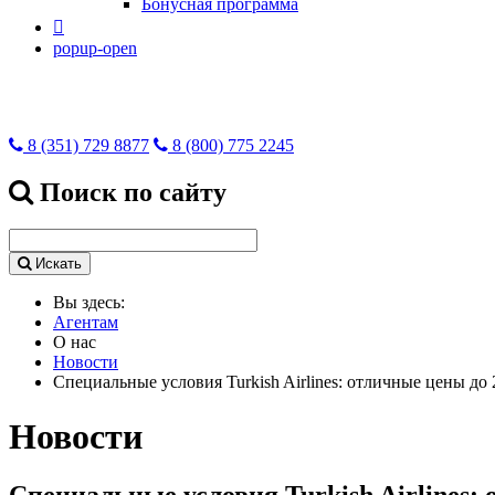
Бонусная программа

popup-open
8 (351) 729 8877
8 (800) 775 2245
Поиск по сайту
Искать
Вы здесь:
Агентам
О нас
Новости
Специальные условия Turkish Airlines: отличные цены до 
Новости