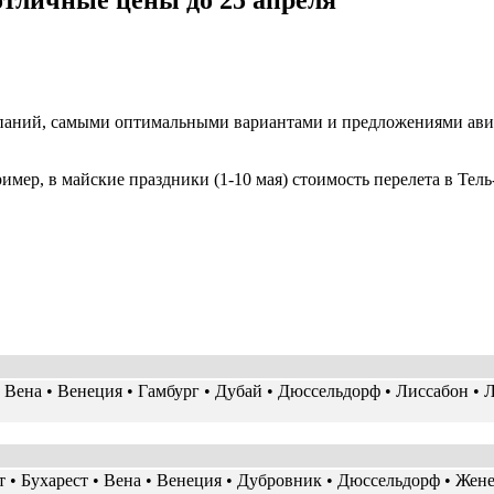
 отличные цены до 25 апреля
мпаний, самыми оптимальными вариантами и предложениями авиа
имер, в майские праздники (1-10 мая) стоимость перелета в Тель
 • Вена • Венеция • Гамбург • Дубай • Дюссельдорф • Лиссабон •
 • Бухарест • Вена • Венеция • Дубровник • Дюссельдорф • Жене