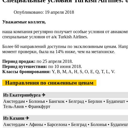
Специальные условия Turkish Airlines:
Опубликовано: 19 апреля 2018
Уважаемые коллеги,
наша компания регулярно получает особые условия от авиако
специальные условия от а/к Turkish Airlines.
Более 60 направлений
доступны по эксклюзивным ценам
.
Напр
момент проверки, была на 14% ниже, чем на метапоиске.
Период продаж:
по 25 апреля 2018.
Период путешествия:
по 10 июня 2018.
Классы бронирования:
Y, B, M, A, H, S, O, E, Q, T, L, V.
Направления по сниженным ценам
Из Екатеринбурга ✈
Амстердам • Болонья • Бангкок • Белград • Берлин • Будапешт
Тель-Авив • Франкфурт
Из Казани ✈
Амстердам • Афины • Барселона • Белград • Болонья • Будапешт