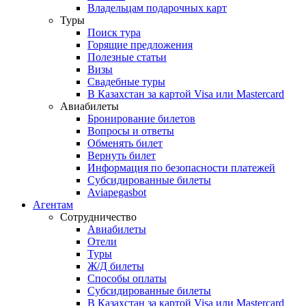
Владельцам подарочных карт
Туры
Поиск тура
Горящие предложения
Полезные статьи
Визы
Свадебные туры
В Казахстан за картой Visa или Masterсard
Авиабилеты
Бронирование билетов
Вопросы и ответы
Обменять билет
Вернуть билет
Информация по безопасности платежей
Субсидированные билеты
Aviapegasbot
Агентам
Сотрудничество
Авиабилеты
Отели
Туры
Ж/Д билеты
Способы оплаты
Субсидированные билеты
В Казахстан за картой Visa или Masterсard