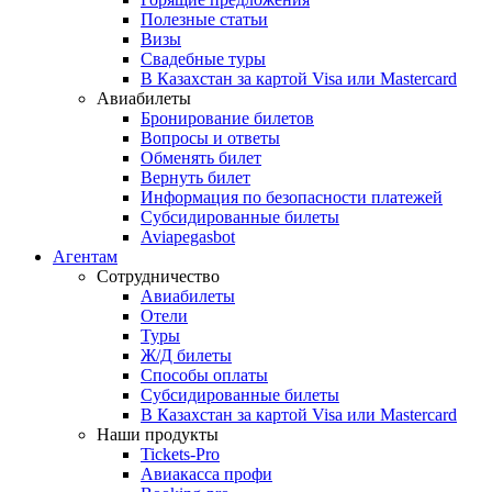
Полезные статьи
Визы
Свадебные туры
В Казахстан за картой Visa или Masterсard
Авиабилеты
Бронирование билетов
Вопросы и ответы
Обменять билет
Вернуть билет
Информация по безопасности платежей
Субсидированные билеты
Aviapegasbot
Агентам
Сотрудничество
Авиабилеты
Отели
Туры
Ж/Д билеты
Способы оплаты
Субсидированные билеты
В Казахстан за картой Visa или Masterсard
Наши продукты
Tickets-Pro
Авиакасса профи