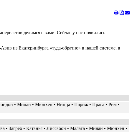
перелетов делимся с вами. Сейчас у нас появились
-Авив из Екатеринбурга «туда-обратно» в нашей системе, в
 Лондон • Милан • Мюнхен • Ницца • Париж • Прага • Рим •
ва • Загреб • Катанья • Лиссабон • Малага • Милан • Мюнхен •