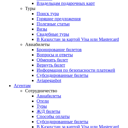
Владельцам подарочных карт
Туры
Поиск тура
Горящие предложения
Полезные статьи
Визы
Свадебные туры
В Казахстан за картой Visa или Masterсard
Авиабилеты
Бронирование билетов
Вопросы и ответы
Обменять билет
Вернуть билет
Информация по безопасности платежей
Субсидированные билеты
Aviapegasbot
Агентам
Сотрудничество
Авиабилеты
Отели
Туры
Ж/Д билеты
Способы оплаты
Субсидированные билеты
В Казахстан за картой Visa или Masterсard