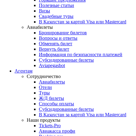
Полезные статьи
Визы
Свадебные туры
В Казахстан за картой Visa или Masterсard
Авиабилеты
Бронирование билетов
Вопросы и ответы
Обменять билет
Вернуть билет
Информация по безопасности платежей
Субсидированные билеты
Aviapegasbot
Агентам
Сотрудничество
Авиабилеты
Отели
Туры
Ж/Д билеты
Способы оплаты
Субсидированные билеты
В Казахстан за картой Visa или Masterсard
Наши продукты
Tickets-Pro
Авиакасса профи