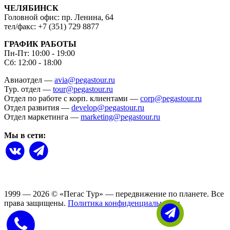
ЧЕЛЯБИНСК
Головной офис: пр. Ленина, 64
тел/факс: +7 (351) 729 8877
ГРАФИК РАБОТЫ
Пн-Пт: 10:00 - 19:00
Сб: 12:00 - 18:00
Авиаотдел —
avia@pegastour.ru
Тур. отдел —
tour@pegastour.ru
Отдел по работе с корп. клиентами —
corp@pegastour.ru
Отдел развития —
develop@pegastour.ru
Отдел маркетинга —
marketing@pegastour.ru
Мы в сети:
1999 — 2026
©
«Пегас Тур» — передвижение по планете.
Все
права защищены.
Политика конфиденциальности