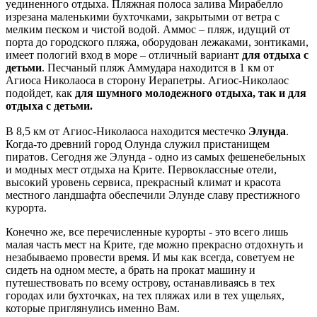
уединенного отдыха. Пляжная полоса залива Мирабелло
изрезана маленькими бухточками, закрытыми от ветра с
мелким песком и чистой водой. Аммос – пляж, идущий от
порта до городского пляжа, оборудован лежаками, зонтиками,
имеет пологий вход в море – отличный вариант
для отдыха с
детьми
. Песчаный пляж Аммудара находится в 1 км от
Агиоса Николаоса в сторону Иерапетры. Агиос-Николаос
подойдет, как
для шумного молодежного отдыха, так и для
отдыха с детьми.
В 8,5 км от Агиос-Николаоса находится местечко
Элунда
.
Когда-то древний город Олунда служил пристанищем
пиратов. Сегодня же Элунда - одно из самых фешенебельных
и модных мест отдыха на Крите. Первоклассные отели,
высокий уровень сервиса, прекрасный климат и красота
местного ландшафта обеспечили Элунде славу престижного
курорта.
Конечно же, все перечисленные курорты - это всего лишь
малая часть мест на Крите, где можно прекрасно отдохнуть и
незабываемо провести время. И мы как всегда, советуем не
сидеть на одном месте, а брать на прокат машину и
путешествовать по всему острову, останавливаясь в тех
городах или бухточках, на тех пляжах или в тех ущельях,
которые приглянулись именно Вам.