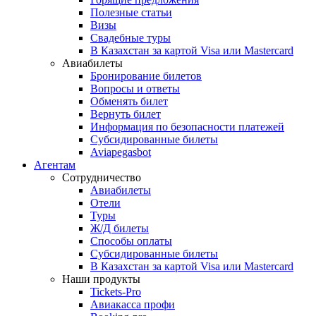
Полезные статьи
Визы
Свадебные туры
В Казахстан за картой Visa или Masterсard
Авиабилеты
Бронирование билетов
Вопросы и ответы
Обменять билет
Вернуть билет
Информация по безопасности платежей
Субсидированные билеты
Aviapegasbot
Агентам
Сотрудничество
Авиабилеты
Отели
Туры
Ж/Д билеты
Способы оплаты
Субсидированные билеты
В Казахстан за картой Visa или Masterсard
Наши продукты
Tickets-Pro
Авиакасса профи