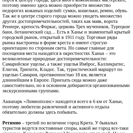
поэтому именно здесь можно приобрести множество
недорогих кожаных изделий: сумки, кошельки, ремни, обувь.
Так же в центре старого города можно увидеть множество
других достопримечательностей, таких как маяк, ворота
Рениере, крепость Фиркас, церковь Трех мучеников, Турецкие
бани, ботанический сад… Есть в Ханье и знаменитый крытый
городской рынок, открытый в 1911 году. Торговые ряды
рынка выстроены в форме креста и имеют строгую
ориентацию по сторонам света. Но самые главные для
посещения места находятся в окрестностях Ханьи – это
великолепные природные достопримечательности:
Самарийское ущелье, а также ущелья Имброс, Калликратис,
Елигия, Трипити, Кладос. Так, туристический маршрут по
ущелью Самария, протяженностью 18 км, является
длиннейшим в Европе. Приехать сюда можно даже
самостоятельно, но в основном добираются организованными
экскурсионными группами.
Аквапарк «Лимнополис» находится всего в 6 км от Ханьи,
поэтому любители развлечений и активного отдыха
обязательно должны здесь побывать.
Ретимно
– третий по величине город Крита. У бывалых
туристов ведутся постоянные споры, какой же город все-таки