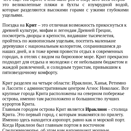
это великолепные пляжи и бухты с изумрудной водой,
которые разделяются высокими горами с узкими глубокими
ущельями.
Поездка на
Крит
– это отличная возможность прикоснуться к
древней культуре, мифам и легендам Древней Греции,
посмотреть дворцы и крепости, видавшие тысячелетия,
пройтись по живописным ущельям, посетить маленькие
деревушки с национальным колоритом, сохранившимся до
наших дней, и в тоже время провести отдых в современных
городах, в отелях с видом на бирюзовое море. Крит прекрасно
подходит для отдыха и молодежи с ее небольшим бюджетом и
жаждой развлечений, и солидным туристам, привыкшим к
пятизвездочному комфорту.
Крит разделен на четыре области: Ираклион, Ханья, Ретимно
и Лассити с административным центром Агиос Николаос. Все
крупные города Крита расположены на северном побережье
острова, именно там расположено и большинство лучших
курортов Крита.
Главным городом острова Крит является
Ираклион
– столица
Крита. Это первый город, с которым знакомятся по прилету.
Именно здесь находится аэропорт, равно как и морской порт.
Когда Ираклион был главным портом в восточном
Средиземноморье, об этом нам напоминают мощные