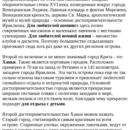
оборонительные стены XVI века, возведенные вокруг города.
Венецианская Лоджия, Львиная площадь и фонтан Морозини,
Венецианская крепость, церковь Св. Марка, археологический
музей и музей природы – основные достопримечательности
Ираклиона.
Для любителей шопинг
а здесь полно
современных магазинов и маленьких лавчонок с местными
сувенирами.
Для любителей ночной жизни
– множество
клубов и дискотек. Поэтому большинство отдыхающих
приезжают сюда хоть раз даже их других регионов острова.
Второй по величине и не менее значимый город Крита - это
Ханья
. Также является портовым городом. Расположен
примерно в 70 км на запад от Ретимно и в 145 километрах
западнее города Ираклион. Эта часть острова пока еще не так
сильно освоена массовым туризмом и привлекает любителей
спокойного отдыха и нетронутой природы. Основной
достопримечательностью города являются прекрасные
широкие песчаные пляжи с пологими заходами в море,
мелким песком и отсутствием волн, благодаря чему прекрасно
подходят
для отдыха с детьми
.
Второй достопримечательностью Ханьи можем назвать
Старый город, считающийся самым красивым на всем
острове. Старинные улочки, окруженные лавочками, ведут от
порта к центру города, здесь много кожевенных мастерских,