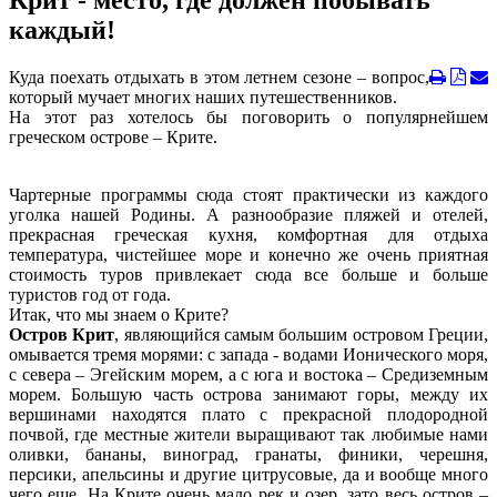
Крит - место, где должен побывать
каждый!
Куда поехать отдыхать в этом летнем сезоне – вопрос,
который мучает многих наших путешественников.
На этот раз хотелось бы поговорить о популярнейшем
греческом острове – Крите.
Чартерные программы сюда стоят практически из каждого
уголка нашей Родины. А разнообразие пляжей и отелей,
прекрасная греческая кухня, комфортная для отдыха
температура, чистейшее море и конечно же очень приятная
стоимость туров привлекает сюда все больше и больше
туристов год от года.
Итак, что мы знаем о Крите?
Остров Крит
, являющийся самым большим островом Греции,
омывается тремя морями: с запада - водами Ионического моря,
с севера – Эгейским морем, а с юга и востока – Средиземным
морем. Большую часть острова занимают горы, между их
вершинами находятся плато с прекрасной плодородной
почвой, где местные жители выращивают так любимые нами
оливки, бананы, виноград, гранаты, финики, черешня,
персики, апельсины и другие цитрусовые, да и вообще много
чего еще. На Крите очень мало рек и озер, зато весь остров –