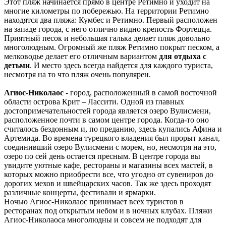
Этот пляж начинается прямо в центре Ретимно и уходит на
многие километры по побережью. На территории Ретимно
находятся два пляжа: Кумбес и Ретимно. Первый расположен
на западе города, с него отлично видно крепость Фортецца.
Приятный песок и небольшая галька делает пляж довольно
многолюдным. Огромный же пляж Ретимно покрыт песком, а
мелководье делает его отличным вариантом
для отдыха с
детьми
. И место здесь всегда найдется для каждого туриста,
несмотря на то что пляж очень популярен.
Агиос-Николаос
- город, расположенный в самой восточной
области острова Крит – Лассити. Одной из главных
достопримечательностей города является озеро Вулисмени,
расположенное почти в самом центре города. Когда-то оно
считалось бездонным и, по преданию, здесь купались Афина и
Артемида. Во времена турецкого владения был прорыт канал,
соединивший озеро Вулисмени с морем, но, несмотря на это,
озеро по сей день остается пресным. В центре города вы
увидите уютные кафе, рестораны и магазины всех мастей, в
которых можно приобрести все, что угодно от сувениров до
дорогих мехов и швейцарских часов. Так же здесь проходят
различные концерты, фестивали и ярмарки.
Ночью Агиос-Николаос принимает всех туристов в
ресторанах под открытым небом и в ночных клубах. Пляжи
Агиос-Николаоса многолюдны и совсем не подходят для