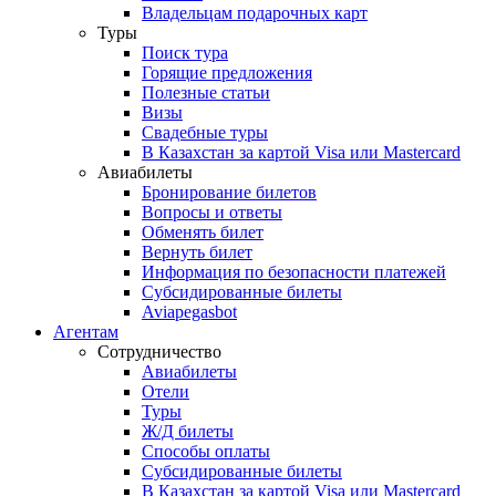
Владельцам подарочных карт
Туры
Поиск тура
Горящие предложения
Полезные статьи
Визы
Свадебные туры
В Казахстан за картой Visa или Masterсard
Авиабилеты
Бронирование билетов
Вопросы и ответы
Обменять билет
Вернуть билет
Информация по безопасности платежей
Субсидированные билеты
Aviapegasbot
Агентам
Сотрудничество
Авиабилеты
Отели
Туры
Ж/Д билеты
Способы оплаты
Субсидированные билеты
В Казахстан за картой Visa или Masterсard