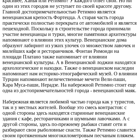
красивее, Ханья или Ретимно? У каждого ответ свой. Но ни
один из этих городов не уступает по своей красоте другому.
Главной достопримечательностью Ретимно является
венецианская крепость Фортецца. А старая часть города
практически полностью перекрыта от автомобилей и является
пешеходной. Поскольку в строительстве города принимали
участие венецианцы и турки, многие памятники архитектуры
напоминают о влиянии этих культур. Венецианские дома
образуют лабиринт из узких улочек со множеством лавочек и
милейших кафе и ресторанчиков. Фонтан Римонди на
площади Платано также напоминает от влиянии
венецианской культуры. А в Венецианской лоджии находятся
археологические и находки. Также о венецианском наследии
напоминает нам историко-этнографический музей. О влиянии
Турции напоминают величественные мечети Вели-паши,
Кара Муса-паши, Нерадзе. На набережной Ретимно стоит еще
одна из достопримечательностей города - венецианский маяк.
Набережная является любимой частью города как у туристов,
так и у местных жителей. Вообще это смесь контрастов: с
одной стороны здесь находятся старинные венецианские
здания с кафе, ресторанчиками и шумными лавочками. А с
другой стороны, здесь по-прежнему рыбаки ставят сети и
разбирают свои рыболовные снасти. Также Ретимно славится
своим протяженным многокилометровым песчаным пляжем.