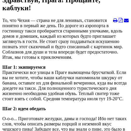
Здравствуй, Прага! Прощайте,
каблуки!
То, что Чехия — страна не для ленивых, становится
понятно в первый же день. По дороге из аэропорта в
гостиницу такси пробирается старинными улочками, вдоль
домов и домишек, каждый из которых будто приглашает
заглянуть в гости. Не стоит сразу поддаваться искушению
познать этот сказочный и будто списанный с картинок мир.
Соблазнов для души и тела впереди будет предостаточно.
Итак, мы готовы к приключениям.
Шаг 1: экипируемся
Практически все улицы в Праге вымощены брусчаткой. Если
вы не хотите, чтобы ваши каблучки напоминали шкурку от
банана, оставьте их для финальной вечеринки, куда вы всегда
доедете на такси. Для полноценного туристического дня
жизненно необходима удобная обувь. Теплый свитер тоже
стоит взять с собой. Средняя температура июля тут 19-20°С.
Шаг 2: идем обедать
О-о-о... Приготовьте желудки, дамы и господа! Ибо нет таких
слов, чтобы описать размеры порций и неземной вкус
чешского пива! Забудьте все, что вы знали о пиве, это было в