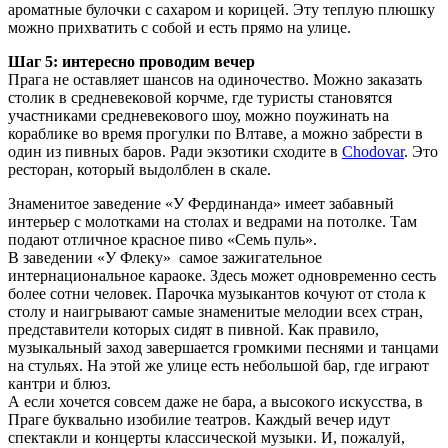
ароматные булочки с сахаром и корицей. Эту теплую плюшку
можно прихватить с собой и есть прямо на улице.
Шаг 5: интересно проводим вечер
Прага не оставляет шансов на одиночество. Можно заказать
столик в средневековой корчме, где туристы становятся
участниками средневекового шоу, можно поужинать на
кораблике во время прогулки по Влтаве, а можно забрести в
один из пивных баров. Ради экзотики сходите в
Chodovar
. Это
ресторан, который выдолблен в скале.
Знаменитое заведение «У Фердинанда» имеет забавный
интерьер с молотками на столах и ведрами на потолке. Там
подают отличное красное пиво «Семь пуль».
В заведении «У Флеку» самое зажигательное
интернациональное караоке. Здесь может одновременно сесть
более сотни человек. Парочка музыкантов кочуют от стола к
столу и наигрывают самые знаменитые мелодии всех стран,
представители которых сидят в пивной. Как правило,
музыкальный заход завершается громкими песнями и танцами
на стульях. На этой же улице есть небольшой бар, где играют
кантри и блюз.
А если хочется совсем даже не бара, а высокого искусства, в
Праге буквально изобилие театров. Каждый вечер идут
спектакли и концерты классической музыки. И, пожалуй,