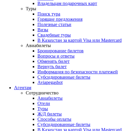
Владельцам подарочных карт
Туры
Поиск тура
Горящие предложения
Полезные статьи
Визы
Свадебные туры
В Казахстан за картой Visa или Masterсard
Авиабилеты
Бронирование билетов
Вопросы и ответы
Обменять билет
Вернуть билет
Информация по безопасности платежей
Субсидированные билеты
Aviapegasbot
Агентам
Сотрудничество
Авиабилеты
Отели
Туры
Ж/Д билеты
Способы оплаты
Субсидированные билеты
В Казахстан за картой Visa или Masterсard