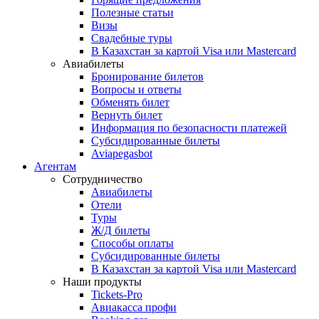
Полезные статьи
Визы
Свадебные туры
В Казахстан за картой Visa или Masterсard
Авиабилеты
Бронирование билетов
Вопросы и ответы
Обменять билет
Вернуть билет
Информация по безопасности платежей
Субсидированные билеты
Aviapegasbot
Агентам
Сотрудничество
Авиабилеты
Отели
Туры
Ж/Д билеты
Способы оплаты
Субсидированные билеты
В Казахстан за картой Visa или Masterсard
Наши продукты
Tickets-Pro
Авиакасса профи