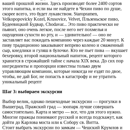
вашей прошлой жизни. Здесь производят более 2400 сортов
этого напитка, и если вы не найдете в Чехии пиво по душе,
скорее всего, это будет лукавством. Staropramen,
Velkopopovicky Kozel, Krusovice, Velvet, Пльзеньское пиво,
Будеевицкий Будвар, Chodavar... Это пиво практически не
пьянит, оно очень легкое, после него нет похмелья и
ощущения сухости во рту, и — удивительно! — оно не
заставляет вас покидать компанию через каждые 20 минут. К
пиву традиционно заказывают вепрево колено и смаженный
сыр, кнедлики и гуляш в булочке. Кто не пьет пива — вкушает
бехеровку, второй национальный напиток, рецепт которого
хранится в строжайшей тайне с начала XIX века. До сих пор
ингредиенты и пропорции известны только двум
управляющим компании, которые никогда не ездят по двое,
чтобы, не дай Бог, не попасть в катастрофу и не утратить
уникальный рецепт
Шаг 3: выбираем экскурсии
Выбор велик, однако пешеходные экскурсии — прогулки в
Вышеград, Пражский град — зоопарк лучше совершать
самостоятельно. Карта и метро — все, что для этого нужно.
Многие пражцы понимают русский и всегда подскажут, как
дойти до Карлова моста или к Собору св. Витта.
Стоит выбрать экскурсии по замкам — Чешский Крумлов и