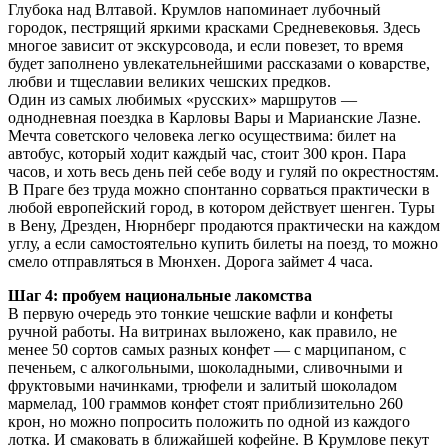
Глубока над Влтавой. Крумлов напоминает лубочный
городок, пестрящий яркими красками Средневековья. Здесь
многое зависит от экскурсовода, и если повезет, то время
будет заполнено увлекательнейшими рассказами о коварстве,
любви и тщеславии великих чешских предков.
Один из самых любимых «русских» маршрутов —
однодневная поездка в Карловы Вары и Марианские Лазне.
Мечта советского человека легко осуществима: билет на
автобус, который ходит каждый час, стоит 300 крон. Пара
часов, и хоть весь день пей себе воду и гуляй по окрестностям.
В Праге без труда можно спонтанно сорваться практически в
любой европейский город, в котором действует шенген. Туры
в Вену, Дрезден, Нюрнберг продаются практически на каждом
углу, а если самостоятельно купить билеты на поезд, то можно
смело отправляться в Мюнхен. Дорога займет 4 часа.
Шаг 4: пробуем национальные лакомства
В первую очередь это тонкие чешские вафли и конфеты
ручной работы. На витринах выложено, как правило, не
менее 50 сортов самых разных конфет — с марципаном, с
печеньем, с алкогольными, шоколадными, сливочными и
фруктовыми начинками, трюфели и залитый шоколадом
мармелад, 100 граммов конфет стоят приблизительно 260
крон, но можно попросить положить по одной из каждого
лотка. И смаковать в ближайшей кофейне. В Крумлове пекут