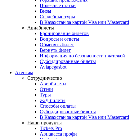
Полезные статьи
Визы
Свадебные туры
В Казахстан за картой Visa или Masterсard
Авиабилеты
Бронирование билетов
Вопросы и ответы
Обменять билет
Вернуть билет
Информация по безопасности платежей
Субсидированные билеты
Aviapegasbot
Агентам
Сотрудничество
Авиабилеты
Отели
Туры
Ж/Д билеты
Способы оплаты
Субсидированные билеты
В Казахстан за картой Visa или Masterсard
Наши продукты
Tickets-Pro
Авиакасса профи