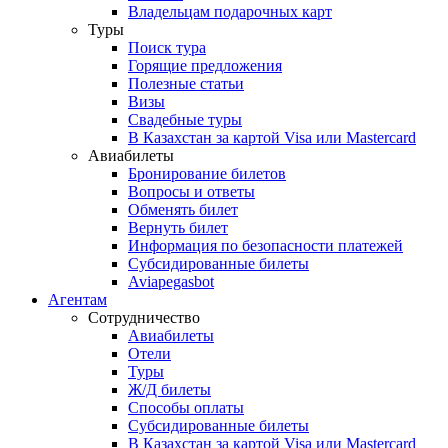
Владельцам подарочных карт
Туры
Поиск тура
Горящие предложения
Полезные статьи
Визы
Свадебные туры
В Казахстан за картой Visa или Masterсard
Авиабилеты
Бронирование билетов
Вопросы и ответы
Обменять билет
Вернуть билет
Информация по безопасности платежей
Субсидированные билеты
Aviapegasbot
Агентам
Сотрудничество
Авиабилеты
Отели
Туры
Ж/Д билеты
Способы оплаты
Субсидированные билеты
В Казахстан за картой Visa или Masterсard