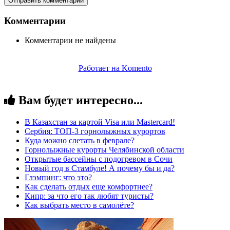
Отправить комментарий
Комментарии
Комментарии не найдены
Работает на Komento
Вам будет интересно...
В Казахстан за картой Visa или Masterсard!
Сербия: ТОП-3 горнолыжных курортов
Куда можно слетать в феврале?
Горнолыжные курорты Челябинской области
Открытые бассейны с подогревом в Сочи
Новый год в Стамбуле! А почему бы и да?
Глэмпинг: что это?
Как сделать отдых еще комфортнее?
Кипр: за что его так любят туристы?
Как выбрать место в самолёте?