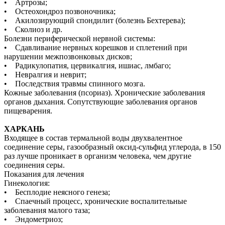
• Артрозы;
• Остеохондроз позвоночника;
• Акилозирующий спондилит (болезнь Бехтерева);
• Сколиоз и др.
Болезни периферической нервной системы:
• Сдавливание нервных корешков и сплетений при
нарушении межпозвонковых дисков;
• Радикулопатия, цервикалгия, ишиас, лмбаго;
• Невралгия и неврит;
• Последствия травмы спинного мозга.
Кожные заболевания (псориаз). Хронические заболевания
органов дыхания. Сопутствующие заболевания органов
пищеварения.
ХАРКАНЬ
Входящее в состав термальной воды двухвалентное
соединение серы, газообразный оксид-сульфид углерода, в 150
раз лучше проникает в организм человека, чем другие
соединения серы.
Показания для лечения
Гинекология:
• Бесплодие неясного генеза;
• Спаечный процесс, хронические воспалительные
заболевания малого таза;
• Эндометриоз;