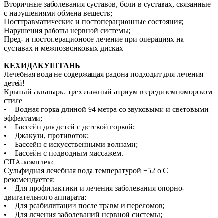
Вторичные заболевания суставов, боли в суставах, связанные
с нарушениями обмена веществ;
Посттравматические и постоперационные состояния;
Нарушения работы нервной системы;
Пред- и постоперационоое лечение при операциях на
суставах и межпозвонковых дисках
КЕХИДАКУШТАНЬ
Лечебная вода не содержащая радона подходит для лечения
детей!
Крытый аквапарк: трехэтажный атриум в средиземноморском
стиле
• Водная горка длиной 94 метра со звуковыми и световыми
эффектами;
• Бассейн для детей с детской горкой;
• Джакузи, противоток;
• Бассейн с искусственными волнами;
• Бассейн с подводным массажем.
СПА-комплекс
Сульфидная лечебная вода температурой +52 о С
рекомендуется:
• Для профилактики и лечения заболевания опорно-
двигательного аппарата;
• Для реабилитации после травм и переломов;
• Для лечения заболеваний нервной системы;