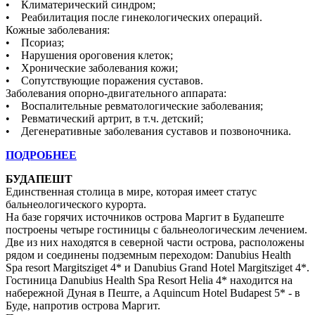
• Климатерический синдром;
• Реабилитация после гинекологических операций.
Кожные заболевания:
• Псориаз;
• Нарушения ороговения клеток;
• Хронические заболевания кожи;
• Сопутствующие поражения суставов.
Заболевания опорно-двигательного аппарата:
• Воспалительные ревматологические заболевания;
• Ревматический артрит, в т.ч. детский;
• Дегенеративные заболевания суставов и позвоночника.
ПОДРОБНЕЕ
БУДАПЕШТ
Единственная столица в мире, которая имеет статус
бальнеологического курорта.
На базе горячих источников острова Маргит в Будапеште
построены четыре гостиницы с бальнеологическим лечением.
Две из них находятся в северной части острова, расположены
рядом и соединены подземным переходом: Danubius Health
Spa resort Margitsziget 4* и Danubius Grand Hotel Margitsziget 4*.
Гостиница Danubius Health Spa Resort Helia 4* находится на
набережной Дуная в Пеште, а Aquincum Hotel Budapest 5* - в
Буде, напротив острова Маргит.