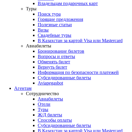
Владельцам подарочных карт
Туры
Поиск тура
Горящие предложения
Полезные статьи
Визы
Свадебные туры
В Казахстан за картой Visa или Masterсard
Авиабилеты
Бронирование билетов
Вопросы и ответы
Обменять билет
Вернуть билет
Информация по безопасности платежей
Субсидированные билеты
Aviapegasbot
Агентам
Сотрудничество
Авиабилеты
Отели
Туры
Ж/Д билеты
Способы оплаты
Субсидированные билеты
В Казахстан за картой Visa или Masterсard