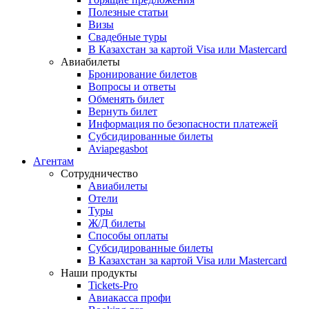
Полезные статьи
Визы
Свадебные туры
В Казахстан за картой Visa или Masterсard
Авиабилеты
Бронирование билетов
Вопросы и ответы
Обменять билет
Вернуть билет
Информация по безопасности платежей
Субсидированные билеты
Aviapegasbot
Агентам
Сотрудничество
Авиабилеты
Отели
Туры
Ж/Д билеты
Способы оплаты
Субсидированные билеты
В Казахстан за картой Visa или Masterсard
Наши продукты
Tickets-Pro
Авиакасса профи