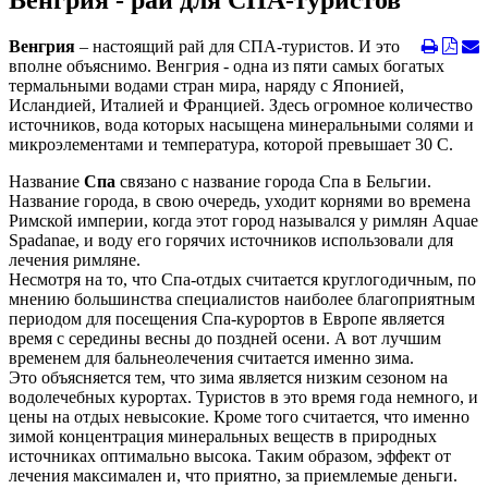
Венгрия - рай для СПА-туристов
Венгрия
– настоящий рай для СПА-туристов. И это
вполне объяснимо. Венгрия - одна из пяти самых богатых
термальными водами стран мира, наряду с Японией,
Исландией, Италией и Францией. Здесь огромное количество
источников, вода которых насыщена минеральными солями и
микроэлементами и температура, которой превышает 30 C.
Название
Спа
связано с название города Спа в Бельгии.
Название города, в свою очередь, уходит корнями во времена
Римской империи, когда этот город назывался у римлян Aquae
Spadanae, и воду его горячих источников использовали для
лечения римляне.
Несмотря на то, что Спа-отдых считается круглогодичным, по
мнению большинства специалистов наиболее благоприятным
периодом для посещения Спа-курортов в Европе является
время с середины весны до поздней осени. А вот лучшим
временем для бальнеолечения считается именно зима.
Это объясняется тем, что зима является низким сезоном на
водолечебных курортах. Туристов в это время года немного, и
цены на отдых невысокие. Кроме того считается, что именно
зимой концентрация минеральных веществ в природных
источниках оптимально высока. Таким образом, эффект от
лечения максимален и, что приятно, за приемлемые деньги.