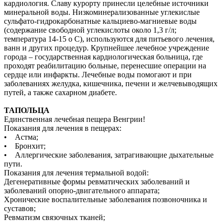
кардиология. Славу курорту принесли целебные источники
минеральной воды. Низкоминерализованные углекислые
сульфато-гидрокарбонатные кальциево-магниевые воды
(содержание свободной углекислоты около 1,3 г/л;
температура 14-15 о С), используются для питьевого лечения,
ванн и других процедур. Крупнейшее лечебное учреждение
города – государственная кардиологическая больница, где
проходят реабилитацию больные, перенесшие операции на
сердце или инфаркты. Лечебные воды помогают и при
заболеваниях желудка, кишечника, печени и желчевыводящих
путей, а также сахарном диабете.
ТАПОЛЬЦА
Единственная лечебная пещера Венгрии!
Показания для лечения в пещерах:
• Астма;
• Бронхит;
• Аллергические заболевания, затрагивающие дыхательные
пути.
Показания для лечения термальной водой:
Дегенеративные формы ревматических заболеваний и
заболеваний опорно-двигательного аппарата;
Хронические воспалительные заболевания позвоночника и
суставов;
Ревматизм связочных тканей;