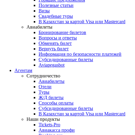
Полезные статьи
Визы
Свадебные туры
В Казахстан за картой Visa или Masterсard
Авиабилеты
Бронирование билетов
Вопросы и ответы
Обменять билет
Вернуть билет
Информация по безопасности платежей
Субсидированные билеты
Aviapegasbot
Агентам
Сотрудничество
Авиабилеты
Отели
Туры
Ж/Д билеты
Способы оплаты
Субсидированные билеты
В Казахстан за картой Visa или Masterсard
Наши продукты
Tickets-Pro
Авиакасса профи