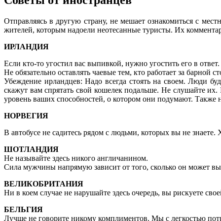
Советы от иностранцев
Отправляясь в другую страну, не мешает ознакомиться с мес
жителей, которым надоели неотесанные туристы. Их комментар
ИРЛАНДИЯ
Если кто-то угостил вас выпивкой, нужно угостить его в ответ.
Не обязательно оставлять чаевые тем, кто работает за барной с
Убеждение ирландцев: Надо всегда стоять на своем. Люди бу
скажут вам спрятать свой кошелек подальше. Не слушайте их. 
уровень ваших способностей, о котором они подумают. Также н
НОРВЕГИЯ
В автобусе не садитесь рядом с людьми, которых вы не знаете. 
ШОТЛАНДИЯ
Не называйте здесь никого англичанином.
Сила мужчины напрямую зависит от того, сколько он может вып
ВЕЛИКОБРИТАНИЯ
Ни в коем случае не нарушайте здесь очередь, вы рискуете сво
БЕЛЬГИЯ
Лучше не говорите никому комплиментов. Мы с легкостью потра