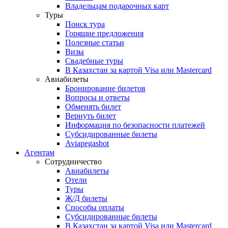
Владельцам подарочных карт
Туры
Поиск тура
Горящие предложения
Полезные статьи
Визы
Свадебные туры
В Казахстан за картой Visa или Masterсard
Авиабилеты
Бронирование билетов
Вопросы и ответы
Обменять билет
Вернуть билет
Информация по безопасности платежей
Субсидированные билеты
Aviapegasbot
Агентам
Сотрудничество
Авиабилеты
Отели
Туры
Ж/Д билеты
Способы оплаты
Субсидированные билеты
В Казахстан за картой Visa или Masterсard