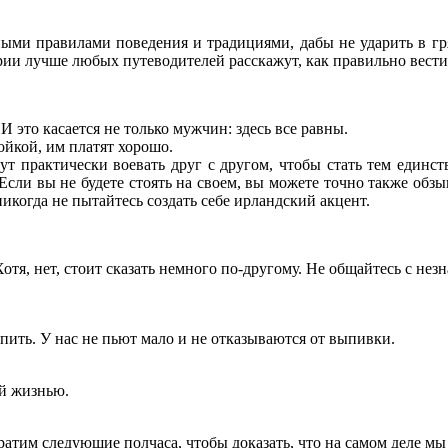
тными правилами поведения и традициями, дабы не ударить в гр
ии лучше любых путеводителей расскажут, как правильно вести 
 И это касается не только мужчин: здесь все равны.
тойкой, им платят хорошо.
дут практически воевать друг с другом, чтобы стать тем единс
Если вы не будете стоять на своем, вы можете точно также обзы
икогда не пытайтесь создать себе ирландский акцент.
Хотя, нет, стоит сказать немного по-другому. Не общайтесь с не
ить. У нас не пьют мало и не отказываются от выпивки.
ей жизнью.
тим следующие полчаса, чтобы доказать, что на самом деле мы 