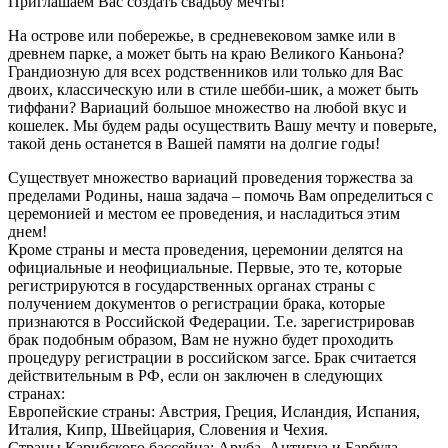
Приглашаем Вас создать свадьбу мечты!
На острове или побережье, в средневековом замке или в
древнем парке, а может быть на краю Великого Каньона?
Грандиозную для всех родственников или только для Вас
двоих, классическую или в стиле шебби-шик, а может быть
тиффани? Вариаций большое множество на любой вкус и
кошелек. Мы будем рады осуществить Вашу мечту и поверьте,
такой день останется в Вашей памяти на долгие годы!
Существует множество вариаций проведения торжества за
пределами Родины, наша задача – помочь Вам определиться с
церемонией и местом ее проведения, и насладиться этим
днем!
Кроме страны и места проведения, церемонии делятся на
официальные и неофициальные. Первые, это те, которые
регистрируются в государственных органах страны с
получением документов о регистрации брака, которые
признаются в Российской Федерации. Т.е. зарегистрировав
брак подобным образом, Вам не нужно будет проходить
процедуру регистрации в российском загсе. Брак считается
действительным в РФ, если он заключен в следующих
странах:
Европейские страны: Австрия, Греция, Исландия, Испания,
Италия, Кипр, Швейцария, Словения и Чехия.
Страны Карибского бассейна: Аруба, Антигуа и Барбуда,