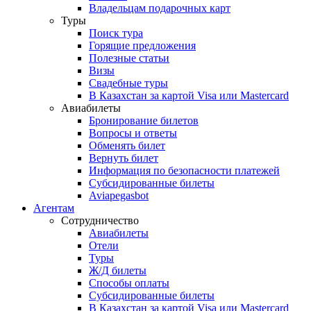
Владельцам подарочных карт
Туры
Поиск тура
Горящие предложения
Полезные статьи
Визы
Свадебные туры
В Казахстан за картой Visa или Masterсard
Авиабилеты
Бронирование билетов
Вопросы и ответы
Обменять билет
Вернуть билет
Информация по безопасности платежей
Субсидированные билеты
Aviapegasbot
Агентам
Сотрудничество
Авиабилеты
Отели
Туры
Ж/Д билеты
Способы оплаты
Субсидированные билеты
В Казахстан за картой Visa или Masterсard