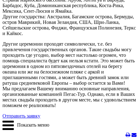
Барбадос, Куба, Доминиканская республика, Коста-Рика,
Мексика, Сент-Люсия и Ямайка.
Другие государства: Австралия, Багамские острова, Бермуды,
остров Маврикий, Новая Зеландия, США, Шри-Ланка,
Сейшельские острова, Фиджи, Французская Полинезия, Теркс
и Кайкос.
Другие церемонии проходят символически, т.е. без
привлечения государственных органов. Такие свадьбы могу
проходить где угодно, выбор мест настолько огромен, что
помощь специалиста будет как нельзя кстати. Это может быть
церемония в одном из пятизвездочных отелей на берегу
океана или же на белоснежном пляже с аркой и
приглашенными гостями, а может быть древний замок или
ратуша средневековой Европы – выбор остается за Вами!
Мы предлагаем Вашему вниманию основные направления,
организованные компанией Пегас-Тур. Однако, если в Ваших
местах свадьба проходить в другом месте, мы с удовольствием
поможем ее реализовать!
Отправить заявку
Показать меню