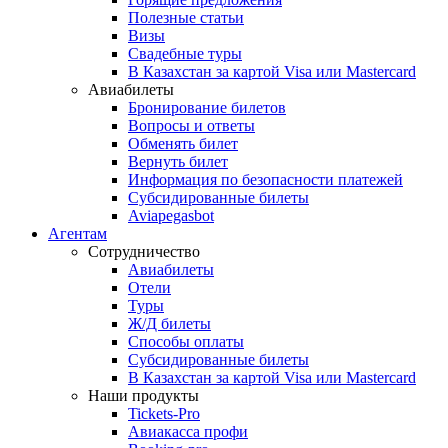
Полезные статьи
Визы
Свадебные туры
В Казахстан за картой Visa или Masterсard
Авиабилеты
Бронирование билетов
Вопросы и ответы
Обменять билет
Вернуть билет
Информация по безопасности платежей
Субсидированные билеты
Aviapegasbot
Агентам
Сотрудничество
Авиабилеты
Отели
Туры
Ж/Д билеты
Способы оплаты
Субсидированные билеты
В Казахстан за картой Visa или Masterсard
Наши продукты
Tickets-Pro
Авиакасса профи