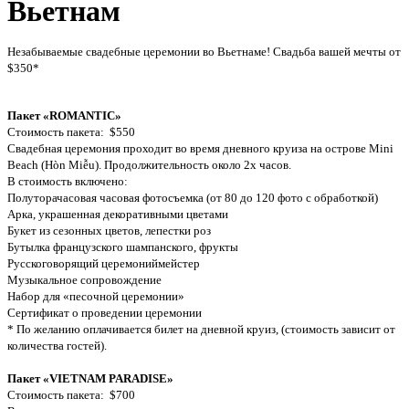
Вьетнам
Незабываемые свадебные церемонии во Вьетнаме! Свадьба вашей мечты от
$350*
Пакет «ROMANTIC»
Стоимость пакета: $550
Свадебная церемония проходит во время дневного круиза на острове Mini
Beach (Hòn Miễu). Продолжительность около 2х часов.
В стоимость включено:
Полуторачасовая часовая фотосъемка (от 80 до 120 фото с обработкой)
Арка, украшенная декоративными цветами
Букет из сезонных цветов, лепестки роз
Бутылка французского шампанского, фрукты
Русскоговорящий церемониймейстер
Музыкальное сопровождение
Набор для «песочной церемонии»
Сертификат о проведении церемонии
* По желанию оплачивается билет на дневной круиз, (стоимость зависит от
количества гостей).
Пакет «VIETNAM PARADISE»
Стоимость пакета: $700