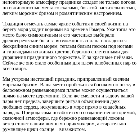
неповторимую атмосферу праздника создает не только погода,
но и живописные места со скалами, богатой растительностью,
легким морским бризом и романтическим настроением.
Традиция отмечать самые яркие события в своей жизни на
берегу моря уходит корнями во времена Гомера. Уже тогда это
место было символичным и его частенько выбирали
древнегреческие боги за возможность сполна насладиться
бескрайним синим морем, теплым белым песком под ногами
и гирляндами из живых цветов, бережно сплетенными для
украшения праздничного торжества. И за красивые пейзажи.
Сейчас же оно стало особенным для тысяч влюбленных пар со
всего мира.
Мы устроим настоящий праздник, приправленный свежим
морским бризом. Ваша мечта пробежаться босиком по песку в
белоснежном развевающемся платье может осуществиться
прямо на месте церемонии. Если же смелости и задору вашей
пары нет предела, завершите ритуал объединения двух
любящих сердец, искупавшись в море прямо в свадебных
нарядах. Природа сама позаботится о создании неповторимой,
сказочной атмосферы, где бережно развевающий локоны
ветер станет вашим личным парикмахером, а старательно
румянящее щеки солнце – визажистом.