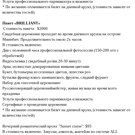
Услуги профессионального парикмахера и визажиста
* По желанию оплачивается билет на дневной круиз, (стоимость зависит от
количества гостей).
Пакет «BRILLIANT»
Стоимость пакета: $2000
Свадебная церемония проходит во время дневного круиза на острове
Минибич. Продолжительность около 2х часов.
В стоимость включено:
Два с половиной часа профессиональной фотосессии (150-200 ото с
обработкой)
Видеосъемка ( свадебный ролик 20-30 минут)
Арка, полностью декорированная живыми цветами
Букет, бутоньерка из сезонных цветов, лепестки роз
Бутылка французского шампанского, фрукты, сладкий фуршет
Набор для «песочной церемонии»
Русскоговорящий церемониймейстер, живая музыка во время всего
праздника
Услуги профессионального парикмахера и визажиста
Сертификат о проведении церемонии
* По желанию оплачивается билет на дневной круиз, (стоимость зависит от
количества гостей).
Вечерний романтический круиз "Sunset cruise": $95
В стоимость включено: Закуски, алкоголь, коктейли по системе ALL