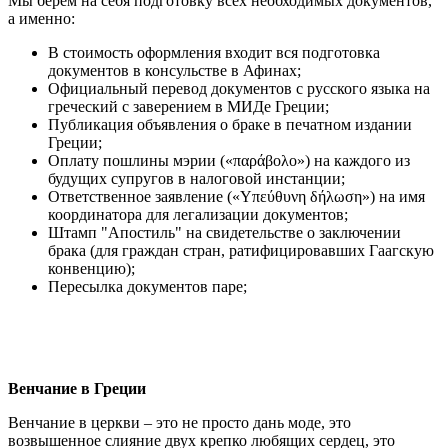
Мы берем на себя подготовку всех необходимых документов,
а именно:
В стоимость оформления входит вся подготовка
документов в консульстве в Афинах;
Официальный перевод документов с русского языка на
греческий с заверением в МИДе Греции;
Публикация объявления о браке в печатном издании
Греции;
Оплату пошлины мэрии («παράβολο») на каждого из
будущих супругов в налоговой инстанции;
Ответственное заявление («Υπεύθυνη δήλωση») на имя
координатора для легализации документов;
Штамп "Апостиль" на свидетельстве о заключении
брака (для граждан стран, ратифицировавших Гаагскую
конвенцию);
Пересылка документов паре;
Венчание в Греции
Венчание в церкви – это не просто дань моде, это
возвышенное слияние двух крепко любящих сердец, это