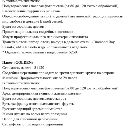
В стоимость включено:
Полуторачасовая часовая фотосъемка (от 80 до 120 фото с обработкой)
Благословение буддийских монахов
Обряд «освобождение птиц» (по древней вьетнамской традиции, приносит
мир, любовь и доверие Вашей семье).
Букет из сезонных цветов
Прокат национальных свадебных костюмов
Услуги профессионального парикмахера и визажиста
Трансфер отель-пагода-отель, выезды в дальние отели: «Diamond Bay
Resort», «Mia Resort» и др. - оплачиваются отдельно.
* Отдельно можно заказать видеосъемку $250.
Пакет «GOLDEN»
Стоимость пакета: $1150
Свадебная церемония проходит во время дневного круиза на острове
Минибич. Продолжительность около 2х часов.
В стоимость включено:
Полуторачасовая часовая фотосъемка (от 80 до 120 фото с обработкой)
Арка, декорированная тканью и живыми цветами
Букет из сезонных цветов, лепестки роз
Бутылка французского шампанского, фрукты
Русскоговорящий церемониймейстер
Живая музыка во время всего праздника
Набор для «песочной церемонии»
Сертификат о проведении церемонии