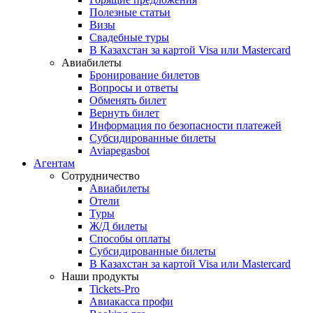
Полезные статьи
Визы
Свадебные туры
В Казахстан за картой Visa или Masterсard
Авиабилеты
Бронирование билетов
Вопросы и ответы
Обменять билет
Вернуть билет
Информация по безопасности платежей
Субсидированные билеты
Aviapegasbot
Агентам
Сотрудничество
Авиабилеты
Отели
Туры
Ж/Д билеты
Способы оплаты
Субсидированные билеты
В Казахстан за картой Visa или Masterсard
Наши продукты
Tickets-Pro
Авиакасса профи