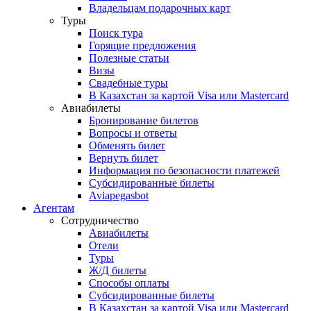
Владельцам подарочных карт
Туры
Поиск тура
Горящие предложения
Полезные статьи
Визы
Свадебные туры
В Казахстан за картой Visa или Masterсard
Авиабилеты
Бронирование билетов
Вопросы и ответы
Обменять билет
Вернуть билет
Информация по безопасности платежей
Субсидированные билеты
Aviapegasbot
Агентам
Сотрудничество
Авиабилеты
Отели
Туры
Ж/Д билеты
Способы оплаты
Субсидированные билеты
В Казахстан за картой Visa или Masterсard