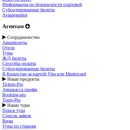
Информация по безопасности платежей
Субсидированные билеты
Aviapegasbot
Агентам
Сотрудничество
Авиабилеты
Отели
Туры
Ж/Д билеты
Способы оплаты
Субсидированные билеты
В Казахстан за картой Visa или Masterсard
Наши продукты
Tickets-Pro
Авиакасса профи
Booking-pro
Tours-Pro
Наши туры
Поиск тура
Список заявок
Визы
Туры по странам