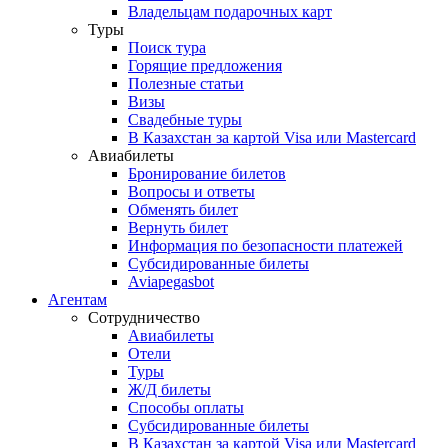
Владельцам подарочных карт
Туры
Поиск тура
Горящие предложения
Полезные статьи
Визы
Свадебные туры
В Казахстан за картой Visa или Masterсard
Авиабилеты
Бронирование билетов
Вопросы и ответы
Обменять билет
Вернуть билет
Информация по безопасности платежей
Субсидированные билеты
Aviapegasbot
Агентам
Сотрудничество
Авиабилеты
Отели
Туры
Ж/Д билеты
Способы оплаты
Субсидированные билеты
В Казахстан за картой Visa или Masterсard