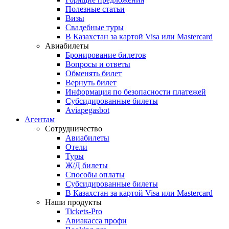
Полезные статьи
Визы
Свадебные туры
В Казахстан за картой Visa или Masterсard
Авиабилеты
Бронирование билетов
Вопросы и ответы
Обменять билет
Вернуть билет
Информация по безопасности платежей
Субсидированные билеты
Aviapegasbot
Агентам
Сотрудничество
Авиабилеты
Отели
Туры
Ж/Д билеты
Способы оплаты
Субсидированные билеты
В Казахстан за картой Visa или Masterсard
Наши продукты
Tickets-Pro
Авиакасса профи