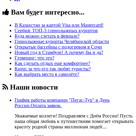
Вам будет интересно...
В Казахстан за картой Visa или Masterсard!
Сербия: ТОП-3 горнолыжных курортов
Куда можно слетать в феврале?
Горнолыжные курорты Челябинской области
Открытые бассейны с подогревом в Сочи
Новый год в Стамбуле! А почему бы и да?
Глэмпинг: что это?
Как сделать отдых еще комфортнее?
Кипр: за что его так любят туристы?
Как выбрать место в самолёте?
Наши новости
График работы компании "Пегас-Тур" в День
России.Оплата заявок.
Уважаемые коллеги! Поздравляем с Днём России! Пусть
наша общая любовь к путешествиям помогает открывать
красоту родной страны миллионам людей....