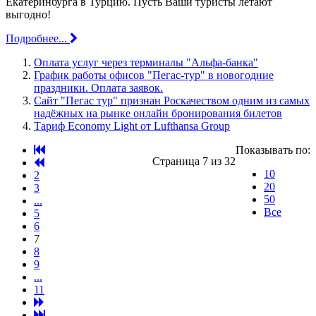
Екатеринбурга в Турцию. Пусть Ваши туристы летают
выгодно!
Подробнее...
Оплата услуг через терминалы "Альфа-банка"
График работы офисов "Пегас-тур" в новогодние
праздники. Оплата заявок.
Сайт "Пегас тур" признан Роскачеством одним из самых
надёжных на рынке онлайн бронирования билетов
Тариф Economy Light от Lufthansa Group
Показывать по:
Страница 7 из 32
10
2
20
3
50
...
Все
5
6
7
8
9
...
11