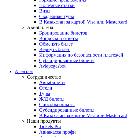
Полезные статьи
Визы
Свадебные туры
В Казахстан за картой Visa или Masterсard
Авиабилеты
Бронирование билетов
Вопросы и ответы
Обменять билет
Вернуть билет
Информация по безопасности платежей
Субсидированные билеты
Aviapegasbot
Агентам
Сотрудничество
Авиабилеты
Отели
Туры
Ж/Д билеты
Способы оплаты
Субсидированные билеты
В Казахстан за картой Visa или Masterсard
Наши продукты
Tickets-Pro
Авиакасса профи