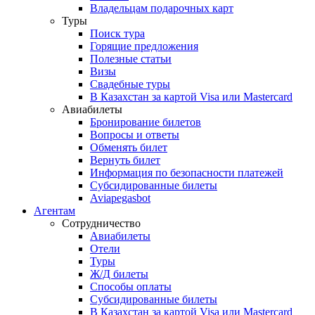
Владельцам подарочных карт
Туры
Поиск тура
Горящие предложения
Полезные статьи
Визы
Свадебные туры
В Казахстан за картой Visa или Masterсard
Авиабилеты
Бронирование билетов
Вопросы и ответы
Обменять билет
Вернуть билет
Информация по безопасности платежей
Субсидированные билеты
Aviapegasbot
Агентам
Сотрудничество
Авиабилеты
Отели
Туры
Ж/Д билеты
Способы оплаты
Субсидированные билеты
В Казахстан за картой Visa или Masterсard