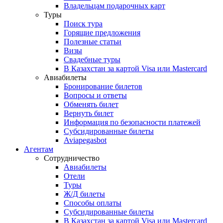
Владельцам подарочных карт
Туры
Поиск тура
Горящие предложения
Полезные статьи
Визы
Свадебные туры
В Казахстан за картой Visa или Masterсard
Авиабилеты
Бронирование билетов
Вопросы и ответы
Обменять билет
Вернуть билет
Информация по безопасности платежей
Субсидированные билеты
Aviapegasbot
Агентам
Сотрудничество
Авиабилеты
Отели
Туры
Ж/Д билеты
Способы оплаты
Субсидированные билеты
В Казахстан за картой Visa или Masterсard