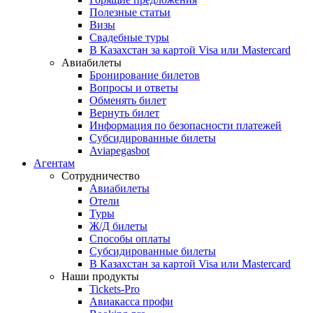
Полезные статьи
Визы
Свадебные туры
В Казахстан за картой Visa или Masterсard
Авиабилеты
Бронирование билетов
Вопросы и ответы
Обменять билет
Вернуть билет
Информация по безопасности платежей
Субсидированные билеты
Aviapegasbot
Агентам
Сотрудничество
Авиабилеты
Отели
Туры
Ж/Д билеты
Способы оплаты
Субсидированные билеты
В Казахстан за картой Visa или Masterсard
Наши продукты
Tickets-Pro
Авиакасса профи