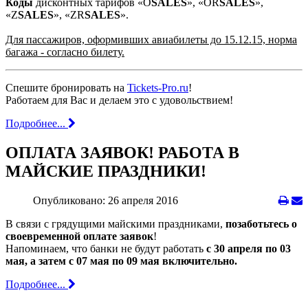
Коды
дисконтных тарифов «O
SALES
», «OR
SALES
»,
«Z
SALES
», «ZR
SALES
».
Для пассажиров, оформивших авиабилеты до 15.12.15, норма
багажа - согласно билету.
Спешите бронировать на
Tickets-Pro.ru
!
Работаем для Вас и делаем это с удовольствием!
Подробнее...
ОПЛАТА ЗАЯВОК! РАБОТА В
МАЙСКИЕ ПРАЗДНИКИ!
Опубликовано: 26 апреля 2016
В связи с грядущими майскими праздниками,
позаботьтесь о
своевременной оплате заявок
!
Напоминаем, что банки не будут работать
c 30 апреля по 03
мая, а затем с 07 мая по 09 мая включительно.
Подробнее...