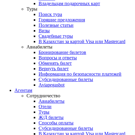
Владельцам подарочных карт
Туры
Поиск тура
Горящие предложения
Полезные статьи
Визы
Свадебные туры
В Казахстан за картой Visa или Masterсard
Авиабилеты
Бронирование билетов
Вопросы и ответы
Обменять билет
Вернуть билет
Информация по безопасности платежей
Субсидированные билеты
Aviapegasbot
Агентам
Сотрудничество
Авиабилеты
Отели
Туры
Ж/Д билеты
Способы оплаты
Субсидированные билеты
В Казахстан за картой Visa или Masterсard