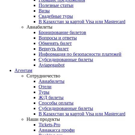
Полезные статьи
Визы
Свадебные туры
В Казахстан за картой Visa или Masterсard
Авиабилеты
Бронирование билетов
Вопросы и ответы
Обменять билет
Вернуть билет
Информация по безопасности платежей
Субсидированные билеты
Aviapegasbot
Агентам
Сотрудничество
Авиабилеты
Отели
Туры
Ж/Д билеты
Способы оплаты
Субсидированные билеты
В Казахстан за картой Visa или Masterсard
Наши продукты
Tickets-Pro
Авиакасса профи