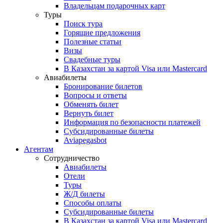
Владельцам подарочных карт
Туры
Поиск тура
Горящие предложения
Полезные статьи
Визы
Свадебные туры
В Казахстан за картой Visa или Masterсard
Авиабилеты
Бронирование билетов
Вопросы и ответы
Обменять билет
Вернуть билет
Информация по безопасности платежей
Субсидированные билеты
Aviapegasbot
Агентам
Сотрудничество
Авиабилеты
Отели
Туры
Ж/Д билеты
Способы оплаты
Субсидированные билеты
В Казахстан за картой Visa или Masterсard