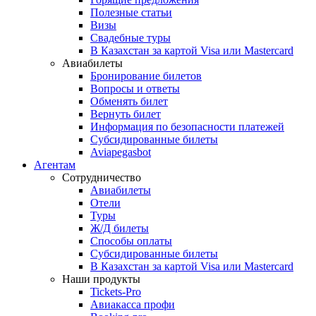
Полезные статьи
Визы
Свадебные туры
В Казахстан за картой Visa или Masterсard
Авиабилеты
Бронирование билетов
Вопросы и ответы
Обменять билет
Вернуть билет
Информация по безопасности платежей
Субсидированные билеты
Aviapegasbot
Агентам
Сотрудничество
Авиабилеты
Отели
Туры
Ж/Д билеты
Способы оплаты
Субсидированные билеты
В Казахстан за картой Visa или Masterсard
Наши продукты
Tickets-Pro
Авиакасса профи