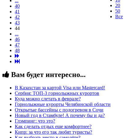
...
20
40
50
41
Все
42
43
44
...
46
47
48
Вам будет интересно...
В Казахстан за картой Visa или Masterсard!
Сербия: ТОП-3 горнолыжных курортов
Куда можно слетать в феврале?
Горнолыжные курорты Челябинской области
Открытые бассейны с подогревом в Сочи
Новый год в Стамбуле! А почему бы и да?
Глэмпинг: что это?
Как сделать отдых еще комфортнее?
Кипр: за что его так любят туристы?
Как выбрать место в самолёте?