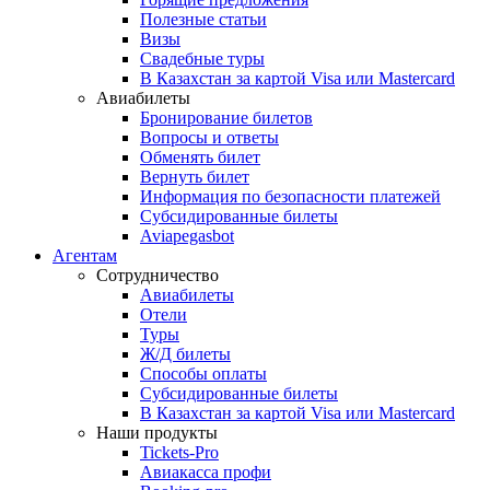
Полезные статьи
Визы
Свадебные туры
В Казахстан за картой Visa или Masterсard
Авиабилеты
Бронирование билетов
Вопросы и ответы
Обменять билет
Вернуть билет
Информация по безопасности платежей
Субсидированные билеты
Aviapegasbot
Агентам
Сотрудничество
Авиабилеты
Отели
Туры
Ж/Д билеты
Способы оплаты
Субсидированные билеты
В Казахстан за картой Visa или Masterсard
Наши продукты
Tickets-Pro
Авиакасса профи