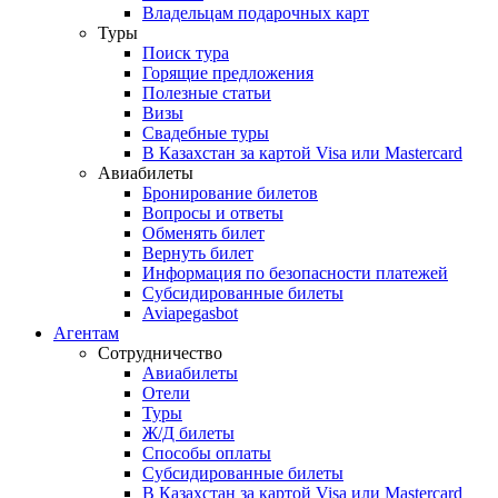
Владельцам подарочных карт
Туры
Поиск тура
Горящие предложения
Полезные статьи
Визы
Свадебные туры
В Казахстан за картой Visa или Masterсard
Авиабилеты
Бронирование билетов
Вопросы и ответы
Обменять билет
Вернуть билет
Информация по безопасности платежей
Субсидированные билеты
Aviapegasbot
Агентам
Сотрудничество
Авиабилеты
Отели
Туры
Ж/Д билеты
Способы оплаты
Субсидированные билеты
В Казахстан за картой Visa или Masterсard