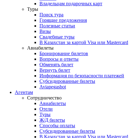
Владельцам подарочных карт
Туры
Поиск тура
Горящие предложения
Полезные статьи
Визы
Свадебные туры
В Казахстан за картой Visa или Masterсard
Авиабилеты
Бронирование билетов
Вопросы и ответы
Обменять билет
Вернуть билет
Информация по безопасности платежей
Субсидированные билеты
Aviapegasbot
Агентам
Сотрудничество
Авиабилеты
Отели
Туры
Ж/Д билеты
Способы оплаты
Субсидированные билеты
В Казахстан за картой Visa или Masterсard