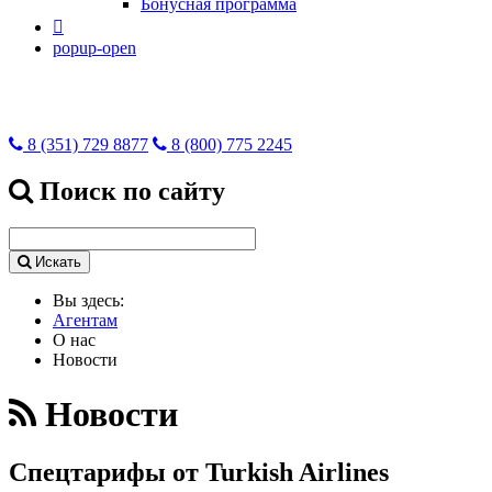
Бонусная программа

popup-open
8 (351) 729 8877
8 (800) 775 2245
Поиск по сайту
Искать
Вы здесь:
Агентам
О нас
Новости
Новости
Спецтарифы от Turkish Airlines