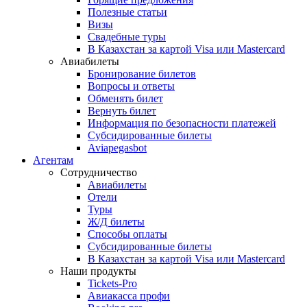
Полезные статьи
Визы
Свадебные туры
В Казахстан за картой Visa или Masterсard
Авиабилеты
Бронирование билетов
Вопросы и ответы
Обменять билет
Вернуть билет
Информация по безопасности платежей
Субсидированные билеты
Aviapegasbot
Агентам
Сотрудничество
Авиабилеты
Отели
Туры
Ж/Д билеты
Способы оплаты
Субсидированные билеты
В Казахстан за картой Visa или Masterсard
Наши продукты
Tickets-Pro
Авиакасса профи