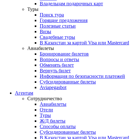
Владельцам подарочных карт
Туры
Поиск тура
Горящие предложения
Полезные статьи
Визы
Свадебные туры
В Казахстан за картой Visa или Masterсard
Авиабилеты
Бронирование билетов
Вопросы и ответы
Обменять билет
Вернуть билет
Информация по безопасности платежей
Субсидированные билеты
Aviapegasbot
Агентам
Сотрудничество
Авиабилеты
Отели
Туры
Ж/Д билеты
Способы оплаты
Субсидированные билеты
В Казахстан за картой Visa или Masterсard