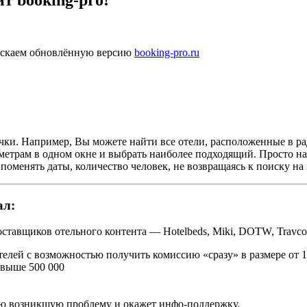
т booking-pro!
пускаем обновлённую версию
booking-pro.ru
очки. Например, Вы можете найти все отели, расположенные в р
метрам в одном окне и выбрать наиболее подходящий. Просто н
поменять даты, количество человек, не возвращаясь к поиску на
ал:
тавщиков отельного контента — Hotelbeds, Miki, DOTW, Travco, T
елей с возможностью получить комиссию «сразу» в размере от 
свыше 500 000
ю возникшую проблему и окажет инфо-поддержку.