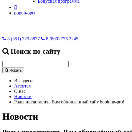
Бонусная программа

popup-open
8 (351) 729 8877
8 (800) 775 2245
Поиск по сайту
Искать
Вы здесь:
Агентам
О нас
Новости
Рады представить Вам обновлённый сайт booking-pro!
Новости