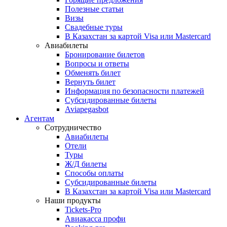
Полезные статьи
Визы
Свадебные туры
В Казахстан за картой Visa или Masterсard
Авиабилеты
Бронирование билетов
Вопросы и ответы
Обменять билет
Вернуть билет
Информация по безопасности платежей
Субсидированные билеты
Aviapegasbot
Агентам
Сотрудничество
Авиабилеты
Отели
Туры
Ж/Д билеты
Способы оплаты
Субсидированные билеты
В Казахстан за картой Visa или Masterсard
Наши продукты
Tickets-Pro
Авиакасса профи