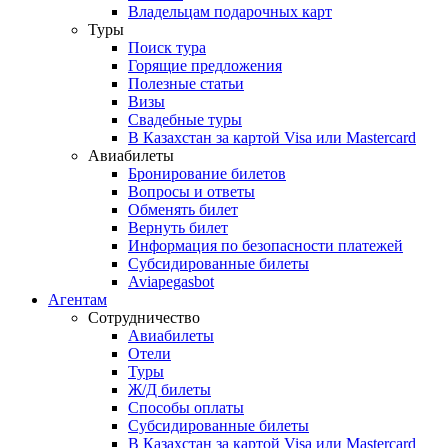
Владельцам подарочных карт
Туры
Поиск тура
Горящие предложения
Полезные статьи
Визы
Свадебные туры
В Казахстан за картой Visa или Masterсard
Авиабилеты
Бронирование билетов
Вопросы и ответы
Обменять билет
Вернуть билет
Информация по безопасности платежей
Субсидированные билеты
Aviapegasbot
Агентам
Сотрудничество
Авиабилеты
Отели
Туры
Ж/Д билеты
Способы оплаты
Субсидированные билеты
В Казахстан за картой Visa или Masterсard