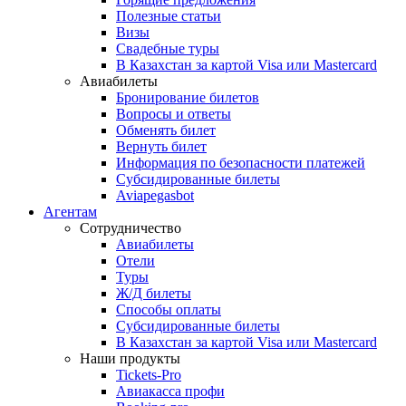
Полезные статьи
Визы
Свадебные туры
В Казахстан за картой Visa или Masterсard
Авиабилеты
Бронирование билетов
Вопросы и ответы
Обменять билет
Вернуть билет
Информация по безопасности платежей
Субсидированные билеты
Aviapegasbot
Агентам
Сотрудничество
Авиабилеты
Отели
Туры
Ж/Д билеты
Способы оплаты
Субсидированные билеты
В Казахстан за картой Visa или Masterсard
Наши продукты
Tickets-Pro
Авиакасса профи