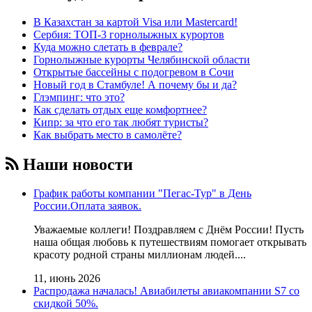
В Казахстан за картой Visa или Masterсard!
Сербия: ТОП-3 горнолыжных курортов
Куда можно слетать в феврале?
Горнолыжные курорты Челябинской области
Открытые бассейны с подогревом в Сочи
Новый год в Стамбуле! А почему бы и да?
Глэмпинг: что это?
Как сделать отдых еще комфортнее?
Кипр: за что его так любят туристы?
Как выбрать место в самолёте?
Наши новости
График работы компании "Пегас-Тур" в День
России.Оплата заявок.
Уважаемые коллеги! Поздравляем с Днём России! Пусть
наша общая любовь к путешествиям помогает открывать
красоту родной страны миллионам людей....
11, июнь 2026
Распродажа началась! Авиабилеты авиакомпании S7 со
скидкой 50%.