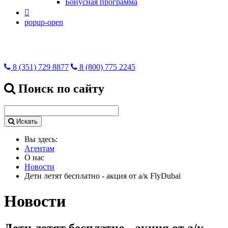
Бонусная программа

popup-open
8 (351) 729 8877
8 (800) 775 2245
Поиск по сайту
Искать
Вы здесь:
Агентам
О нас
Новости
Дети летят бесплатно - акция от а/к FlyDubai
Новости