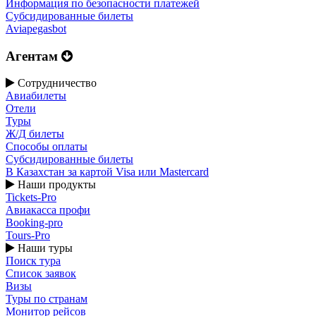
Информация по безопасности платежей
Субсидированные билеты
Aviapegasbot
Агентам
Сотрудничество
Авиабилеты
Отели
Туры
Ж/Д билеты
Способы оплаты
Субсидированные билеты
В Казахстан за картой Visa или Masterсard
Наши продукты
Tickets-Pro
Авиакасса профи
Booking-pro
Tours-Pro
Наши туры
Поиск тура
Список заявок
Визы
Туры по странам
Монитор рейсов