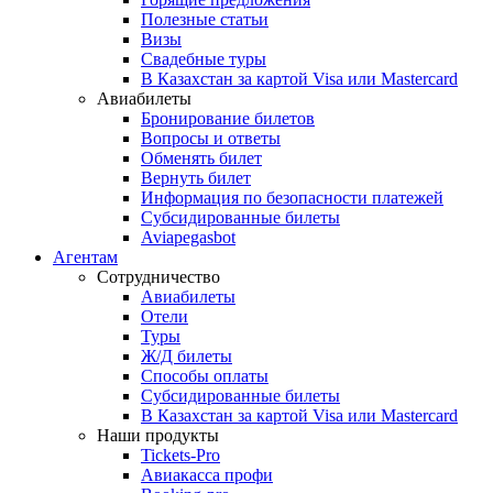
Полезные статьи
Визы
Свадебные туры
В Казахстан за картой Visa или Masterсard
Авиабилеты
Бронирование билетов
Вопросы и ответы
Обменять билет
Вернуть билет
Информация по безопасности платежей
Субсидированные билеты
Aviapegasbot
Агентам
Сотрудничество
Авиабилеты
Отели
Туры
Ж/Д билеты
Способы оплаты
Субсидированные билеты
В Казахстан за картой Visa или Masterсard
Наши продукты
Tickets-Pro
Авиакасса профи