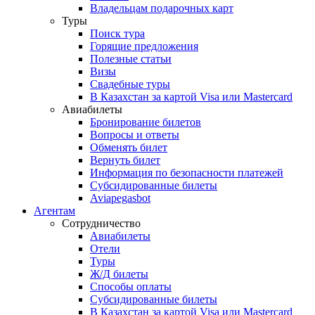
Владельцам подарочных карт
Туры
Поиск тура
Горящие предложения
Полезные статьи
Визы
Свадебные туры
В Казахстан за картой Visa или Masterсard
Авиабилеты
Бронирование билетов
Вопросы и ответы
Обменять билет
Вернуть билет
Информация по безопасности платежей
Субсидированные билеты
Aviapegasbot
Агентам
Сотрудничество
Авиабилеты
Отели
Туры
Ж/Д билеты
Способы оплаты
Субсидированные билеты
В Казахстан за картой Visa или Masterсard