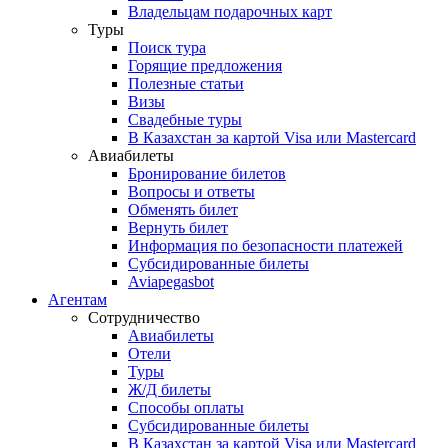
Владельцам подарочных карт
Туры
Поиск тура
Горящие предложения
Полезные статьи
Визы
Свадебные туры
В Казахстан за картой Visa или Masterсard
Авиабилеты
Бронирование билетов
Вопросы и ответы
Обменять билет
Вернуть билет
Информация по безопасности платежей
Субсидированные билеты
Aviapegasbot
Агентам
Сотрудничество
Авиабилеты
Отели
Туры
Ж/Д билеты
Способы оплаты
Субсидированные билеты
В Казахстан за картой Visa или Masterсard