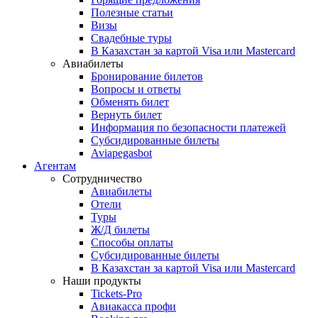
Полезные статьи
Визы
Свадебные туры
В Казахстан за картой Visa или Masterсard
Авиабилеты
Бронирование билетов
Вопросы и ответы
Обменять билет
Вернуть билет
Информация по безопасности платежей
Субсидированные билеты
Aviapegasbot
Агентам
Сотрудничество
Авиабилеты
Отели
Туры
Ж/Д билеты
Способы оплаты
Субсидированные билеты
В Казахстан за картой Visa или Masterсard
Наши продукты
Tickets-Pro
Авиакасса профи