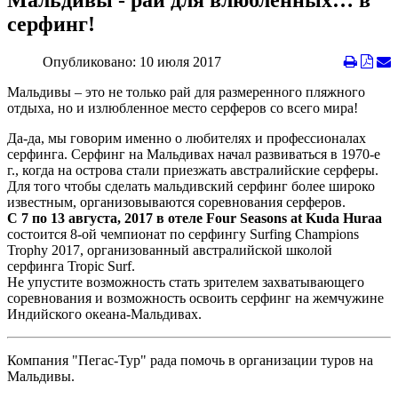
Мальдивы - рай для влюбленных… в
серфинг!
Опубликовано: 10 июля 2017
Мальдивы – это не только рай для размеренного пляжного
отдыха, но и излюбленное место серферов со всего мира!
Да-да, мы говорим именно о любителях и профессионалах
серфинга. Серфинг на Мальдивах начал развиваться в 1970-е
г., когда на острова стали приезжать австралийские серферы.
Для того чтобы сделать мальдивский серфинг более широко
известным, организовываются соревнования серферов.
С 7 по 13 августа, 2017 в отеле Four Seasons at Kuda Huraa
состоится 8-ой чемпионат по серфингу Surfing Champions
Trophy 2017, организованный австралийской школой
серфинга Tropic Surf.
Не упустите возможность стать зрителем захватывающего
соревнования и возможность освоить серфинг на жемчужине
Индийского океана-Мальдивах.
Компания "Пегас-Тур" рада помочь в организации туров на
Мальдивы.