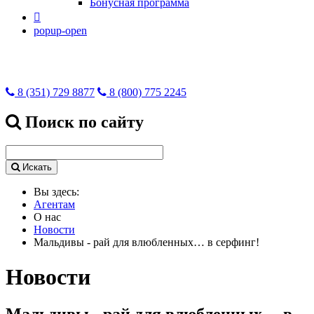
Бонусная программа

popup-open
8 (351) 729 8877
8 (800) 775 2245
Поиск по сайту
Искать
Вы здесь:
Агентам
О нас
Новости
Мальдивы - рай для влюбленных… в серфинг!
Новости