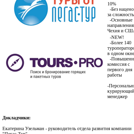
10%
-Без нацено
за сложность
-Основные
направления
Чехия и С
-NEW!
-Более 140
туроператор
в одном окн
-Повышенн
комиссия с
первого дня
работы
-Персональ
курирующи
менеджер
Докладчики:
Екатерина Узельман - руководитель отдела развития компании
"Пегас-Тур".