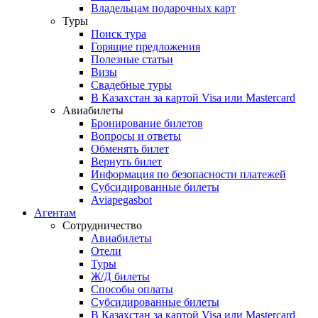
Владельцам подарочных карт
Туры
Поиск тура
Горящие предложения
Полезные статьи
Визы
Свадебные туры
В Казахстан за картой Visa или Masterсard
Авиабилеты
Бронирование билетов
Вопросы и ответы
Обменять билет
Вернуть билет
Информация по безопасности платежей
Субсидированные билеты
Aviapegasbot
Агентам
Сотрудничество
Авиабилеты
Отели
Туры
Ж/Д билеты
Способы оплаты
Субсидированные билеты
В Казахстан за картой Visa или Masterсard