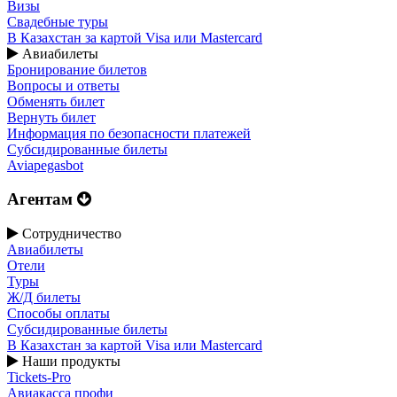
Визы
Свадебные туры
В Казахстан за картой Visa или Masterсard
Авиабилеты
Бронирование билетов
Вопросы и ответы
Обменять билет
Вернуть билет
Информация по безопасности платежей
Субсидированные билеты
Aviapegasbot
Агентам
Сотрудничество
Авиабилеты
Отели
Туры
Ж/Д билеты
Способы оплаты
Субсидированные билеты
В Казахстан за картой Visa или Masterсard
Наши продукты
Tickets-Pro
Авиакасса профи