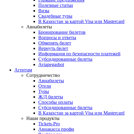
Полезные статьи
Визы
Свадебные туры
В Казахстан за картой Visa или Masterсard
Авиабилеты
Бронирование билетов
Вопросы и ответы
Обменять билет
Вернуть билет
Информация по безопасности платежей
Субсидированные билеты
Aviapegasbot
Агентам
Сотрудничество
Авиабилеты
Отели
Туры
Ж/Д билеты
Способы оплаты
Субсидированные билеты
В Казахстан за картой Visa или Masterсard
Наши продукты
Tickets-Pro
Авиакасса профи