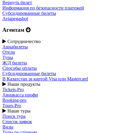
Вернуть билет
Информация по безопасности платежей
Субсидированные билеты
Aviapegasbot
Агентам
Сотрудничество
Авиабилеты
Отели
Туры
Ж/Д билеты
Способы оплаты
Субсидированные билеты
В Казахстан за картой Visa или Masterсard
Наши продукты
Tickets-Pro
Авиакасса профи
Booking-pro
Tours-Pro
Наши туры
Поиск тура
Список заявок
Визы
Туры по странам