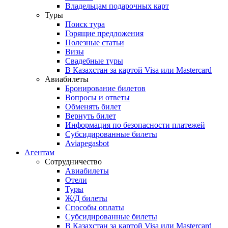
Владельцам подарочных карт
Туры
Поиск тура
Горящие предложения
Полезные статьи
Визы
Свадебные туры
В Казахстан за картой Visa или Masterсard
Авиабилеты
Бронирование билетов
Вопросы и ответы
Обменять билет
Вернуть билет
Информация по безопасности платежей
Субсидированные билеты
Aviapegasbot
Агентам
Сотрудничество
Авиабилеты
Отели
Туры
Ж/Д билеты
Способы оплаты
Субсидированные билеты
В Казахстан за картой Visa или Masterсard