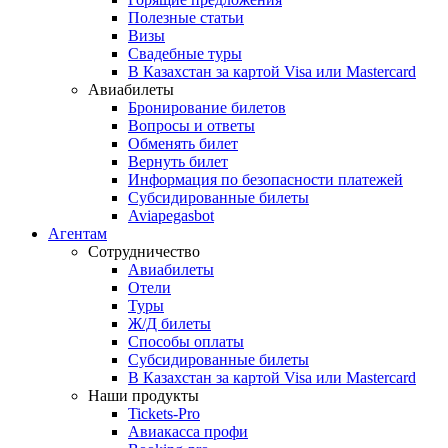
Полезные статьи
Визы
Свадебные туры
В Казахстан за картой Visa или Masterсard
Авиабилеты
Бронирование билетов
Вопросы и ответы
Обменять билет
Вернуть билет
Информация по безопасности платежей
Субсидированные билеты
Aviapegasbot
Агентам
Сотрудничество
Авиабилеты
Отели
Туры
Ж/Д билеты
Способы оплаты
Субсидированные билеты
В Казахстан за картой Visa или Masterсard
Наши продукты
Tickets-Pro
Авиакасса профи