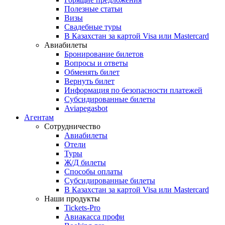
Полезные статьи
Визы
Свадебные туры
В Казахстан за картой Visa или Masterсard
Авиабилеты
Бронирование билетов
Вопросы и ответы
Обменять билет
Вернуть билет
Информация по безопасности платежей
Субсидированные билеты
Aviapegasbot
Агентам
Сотрудничество
Авиабилеты
Отели
Туры
Ж/Д билеты
Способы оплаты
Субсидированные билеты
В Казахстан за картой Visa или Masterсard
Наши продукты
Tickets-Pro
Авиакасса профи