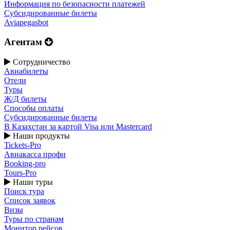
Информация по безопасности платежей
Субсидированные билеты
Aviapegasbot
Агентам
Сотрудничество
Авиабилеты
Отели
Туры
Ж/Д билеты
Способы оплаты
Субсидированные билеты
В Казахстан за картой Visa или Masterсard
Наши продукты
Tickets-Pro
Авиакасса профи
Booking-pro
Tours-Pro
Наши туры
Поиск тура
Список заявок
Визы
Туры по странам
Монитор рейсов