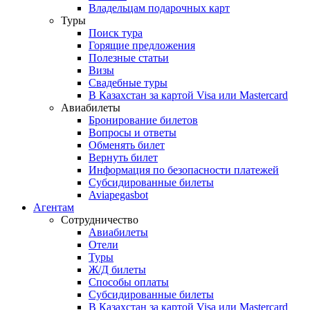
Владельцам подарочных карт
Туры
Поиск тура
Горящие предложения
Полезные статьи
Визы
Свадебные туры
В Казахстан за картой Visa или Masterсard
Авиабилеты
Бронирование билетов
Вопросы и ответы
Обменять билет
Вернуть билет
Информация по безопасности платежей
Субсидированные билеты
Aviapegasbot
Агентам
Сотрудничество
Авиабилеты
Отели
Туры
Ж/Д билеты
Способы оплаты
Субсидированные билеты
В Казахстан за картой Visa или Masterсard