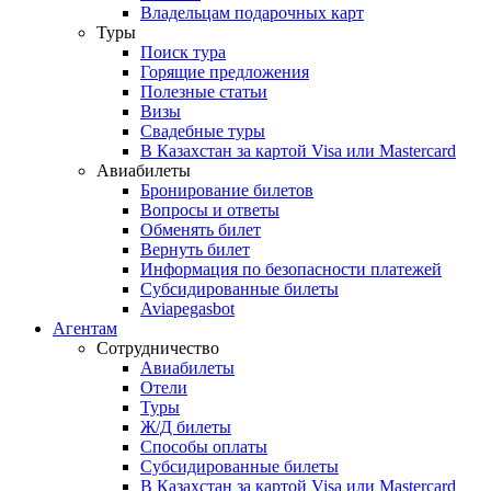
Владельцам подарочных карт
Туры
Поиск тура
Горящие предложения
Полезные статьи
Визы
Свадебные туры
В Казахстан за картой Visa или Masterсard
Авиабилеты
Бронирование билетов
Вопросы и ответы
Обменять билет
Вернуть билет
Информация по безопасности платежей
Субсидированные билеты
Aviapegasbot
Агентам
Сотрудничество
Авиабилеты
Отели
Туры
Ж/Д билеты
Способы оплаты
Субсидированные билеты
В Казахстан за картой Visa или Masterсard