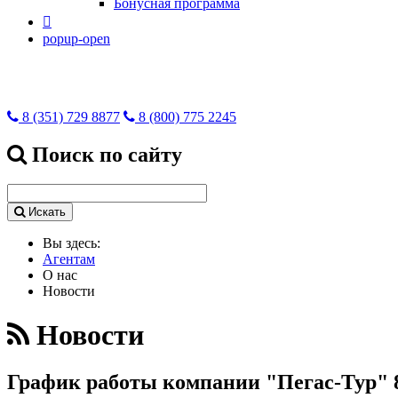
Бонусная программа

popup-open
8 (351) 729 8877
8 (800) 775 2245
Поиск по сайту
Искать
Вы здесь:
Агентам
О нас
Новости
Новости
График работы компании "Пегас-Тур" 8