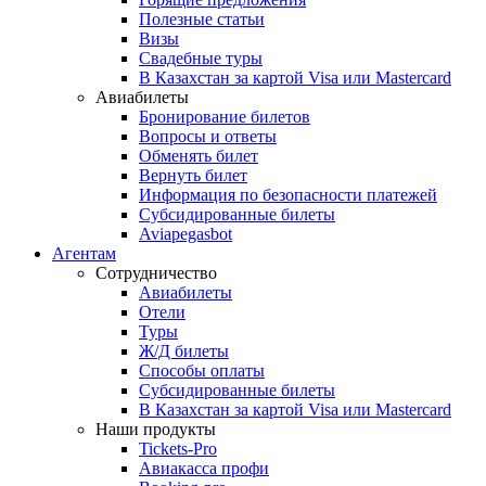
Полезные статьи
Визы
Свадебные туры
В Казахстан за картой Visa или Masterсard
Авиабилеты
Бронирование билетов
Вопросы и ответы
Обменять билет
Вернуть билет
Информация по безопасности платежей
Субсидированные билеты
Aviapegasbot
Агентам
Сотрудничество
Авиабилеты
Отели
Туры
Ж/Д билеты
Способы оплаты
Субсидированные билеты
В Казахстан за картой Visa или Masterсard
Наши продукты
Tickets-Pro
Авиакасса профи